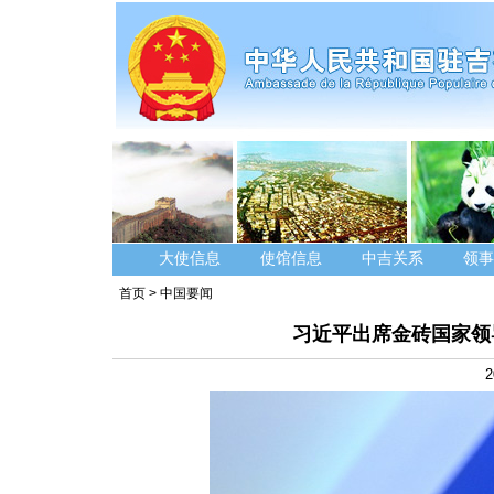
大使信息
使馆信息
中吉关系
领事
首页
>
中国要闻
习近平出席金砖国家领
2