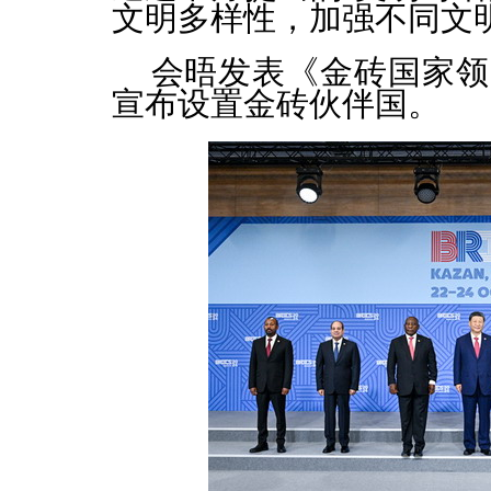
文明多样性，加强不同文
会晤发表《金砖国家领
宣布设置金砖伙伴国。