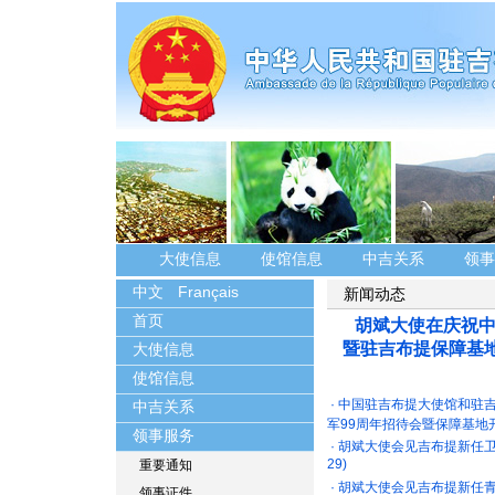
大使信息
使馆信息
中吉关系
领事
中文
Français
新闻动态
首页
胡斌大使在庆祝中
暨驻吉布提保障基
大使信息
使馆信息
·
中国驻吉布提大使馆和驻
中吉关系
军99周年招待会暨保障基地
领事服务
·
胡斌大使会见吉布提新任
29)
重要通知
·
胡斌大使会见吉布提新任
领事证件