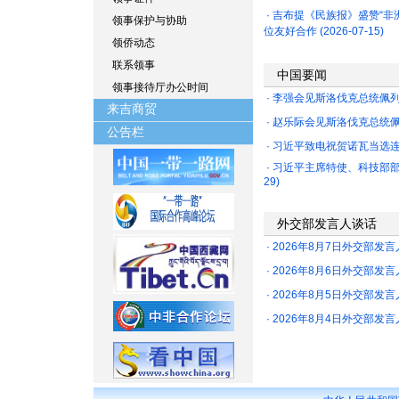
·
吉布提《民族报》盛赞“非
领事保护与协助
位友好合作
(2026-07-15)
领侨动态
联系领事
中国要闻
领事接待厅办公时间
·
李强会见斯洛伐克总统佩
来吉商贸
·
赵乐际会见斯洛伐克总统
公告栏
·
习近平致电祝贺诺瓦当选
·
习近平主席特使、科技部
29)
外交部发言人谈话
·
2026年8月7日外交部发
·
2026年8月6日外交部发
·
2026年8月5日外交部发
·
2026年8月4日外交部发