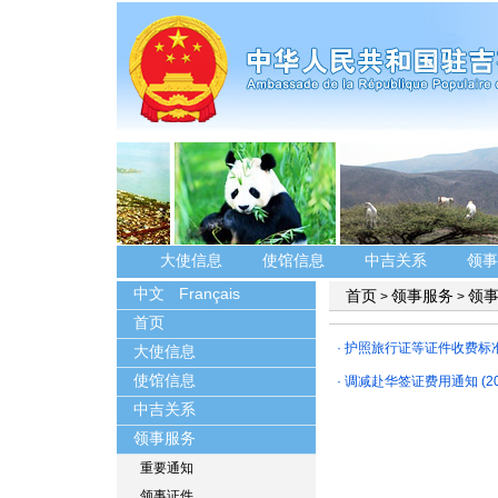
大使信息
使馆信息
中吉关系
领事
中文
Français
首页
领事服务
领
>
>
首页
·
护照旅行证等证件收费标
大使信息
使馆信息
·
调减赴华签证费用通知
(2
中吉关系
领事服务
重要通知
领事证件