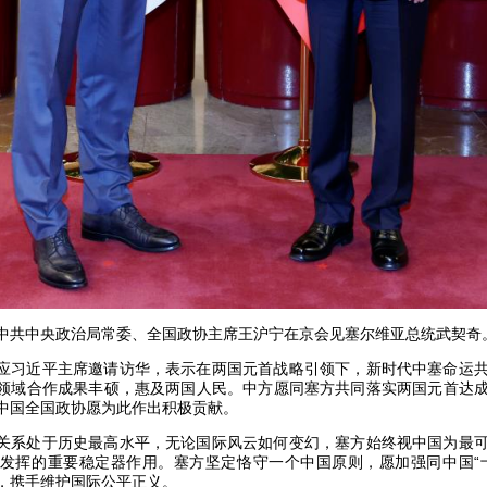
日，中共中央政治局常委、全国政协主席王沪宁在京会见塞尔维亚总统武契奇
应习近平主席邀请访华，表示在两国元首战略引领下，新时代中塞命运
领域合作成果丰硕，惠及两国人民。中方愿同塞方共同落实两国元首达
中国全国政协愿为此作出积极贡献。
关系处于历史最高水平，无论国际风云如何变幻，塞方始终视中国为最
发挥的重要稳定器作用。塞方坚定恪守一个中国原则，愿加强同中国“
，携手维护国际公平正义。