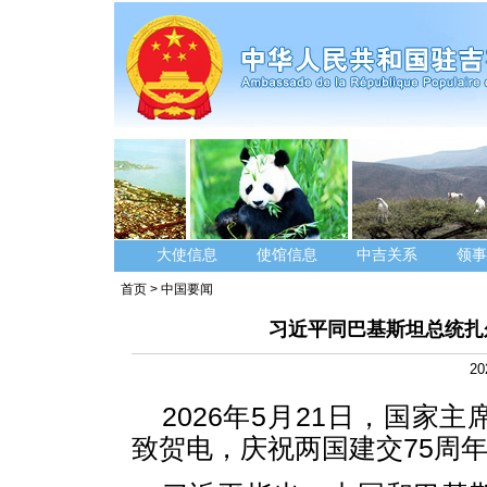
大使信息
使馆信息
中吉关系
领事
首页
>
中国要闻
习近平同巴基斯坦总统扎
20
2026年5月21日，国
致贺电，庆祝两国建交75周