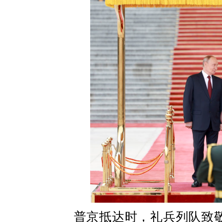
普京抵达时，礼兵列队致