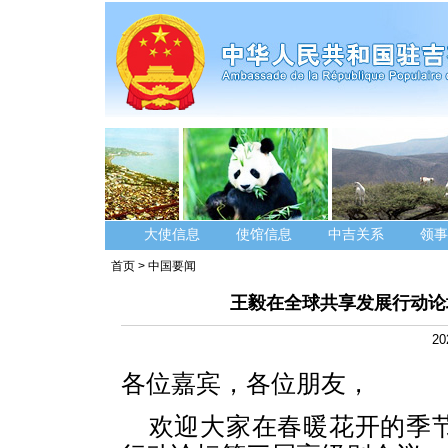
大使信息
使馆信息
中吉关系
领事
首页
>
中国要闻
王毅在全球共享发展行动论
20
各位嘉宾，各位朋友，
欢迎大家在春暖花开的季