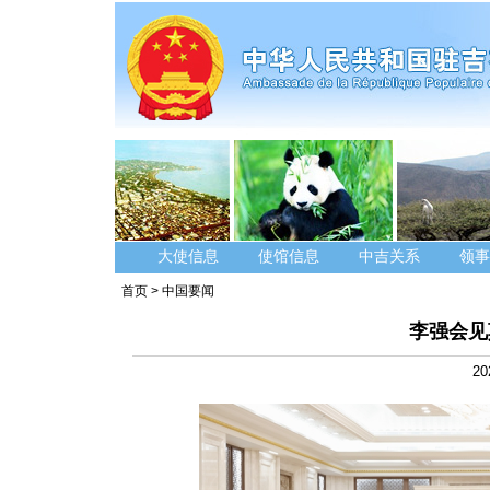
大使信息
使馆信息
中吉关系
领事
首页
>
中国要闻
李强会见
20