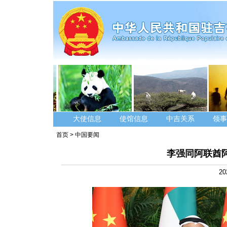
大使信息
使馆信息
中吉关系
领事
首页
>
中国要闻
李强同阿联酋
20