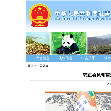
大使信息
使馆信息
中吉关系
领事
首页
>
中国要闻
韩正会见葡萄
20