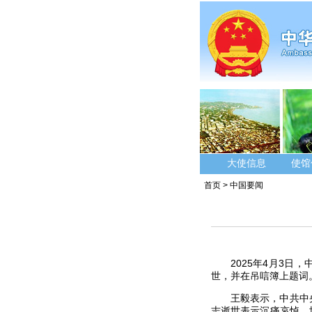
大使信息
使馆
首页
>
中国要闻
2025年4月3
世，并在吊唁簿上题词
王毅表示，中共中
志逝世表示沉痛哀悼。