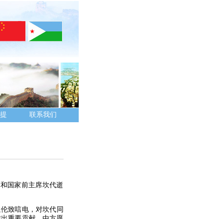
提
联系我们
党和国家前主席坎代逝
通伦致唁电，对坎代同
作出重要贡献。中方愿