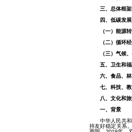
三、总体框架
四、低碳发展
（一）能源转
（二）循环经
（三）气候、
五、卫生和福
六、食品、林
七、科技、教
八、文化和旅
一、背景
中华人民共和
持友好稳定关系。
声明。2019年