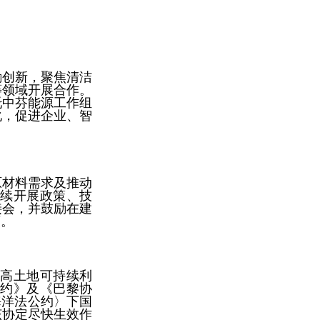
励创新，聚焦清洁
等领域开展合作。
托中芬能源工作组
化，促进企业、智
原材料需求及推动
续开展政策、技
接会，并鼓励在建
策。
高土地可持续利
约》及《巴黎协
海洋法公约〉下国
该协定尽快生效作