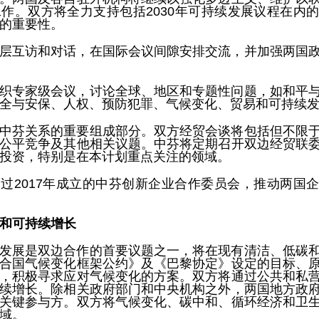
作。双方将全力支持包括2030年可持续发展议程在内
的重要性。
层互访和对话，在国际会议间隙安排交流，并加强两国
织专家级会议，讨论全球、地区和专题性问题，如和平
全与安保、人权、预防犯罪、气候变化、贸易和可持续
中芬关系的重要组成部分。双方经贸会谈将包括但不限
公平竞争及其他相关议题。中芬将定期召开双边经贸联
投资，特别是在本计划重点关注的领域。
过2017年成立的中芬创新企业合作委员会，推动两国
和可持续增长
发展是双边合作的首要议题之一，将在现有清洁、低碳
合国气候变化框架公约》及《巴黎协定》设定的目标、
，积极寻求应对气候变化的方案。双方将通过公共和私
续增长。除相关政府部门和中央机构之外，两国地方政
关键参与方。双方将气候变化、碳中和、循环经济和卫
域。