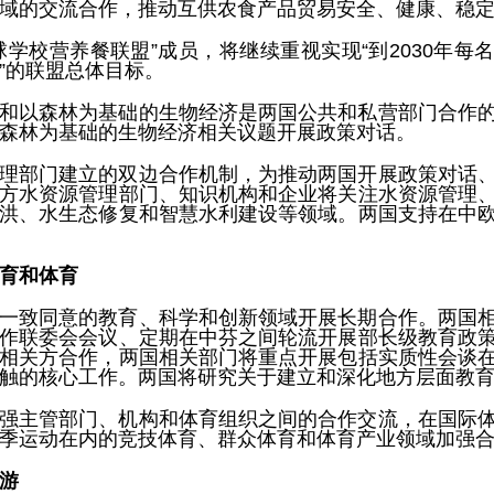
域的交流合作，推动互供农食产品贸易安全、健康、稳
球学校营养餐联盟”成员，将继续重视实现“到2030年每
”的联盟总体目标。
和以森林为基础的生物经济是两国公共和私营部门合作
森林为基础的生物经济相关议题开展政策对话。
理部门建立的双边合作机制，为推动两国开展政策对话
方水资源管理部门、知识机构和企业将关注水资源管理
洪、水生态修复和智慧水利建设等领域。两国支持在中
育和体育
一致同意的教育、科学和创新领域开展长期合作。两国
作联委会会议、定期在中芬之间轮流开展部长级教育政
相关方合作，两国相关部门将重点开展包括实质性会谈
触的核心工作。两国将研究关于建立和深化地方层面教
强主管部门、机构和体育组织之间的合作交流，在国际
季运动在内的竞技体育、群众体育和体育产业领域加强
游