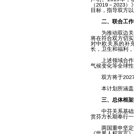
（2019－20
目标，指导双方以
二、联合工作计
为推动双边关
将在符合双方切实
对中欧关系的补充
长，卫生和福利，
上述领域合作
气候变化等全球性
双方将于20
本计划所涵盖
三、总体框架
中芬关系基础
赏芬方长期奉行一
两国重申坚定
《世界人权宣言》