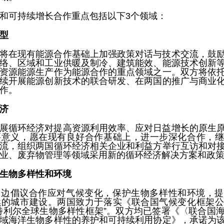
和可持续增长合作重点包括以下3个领域：
型
将在现有能源合作基础上加强政策对话与技术交流，鼓
络、区域和工业供暖及制冷、建筑能效、能源技术创新
资源能源生产作为能源合作的重点领域之一。双方将依
续开展能源创新技术的联合研发、在两国的推广与商业
作。
济
展循环经济对提高资源利用效率、应对日益增长的原生
要意义，愿在现有良好合作基础上，进一步深化合作，继
流，组织两国循环经济相关企业和利益方举行互访和对
业、废弃物管理等领域采用新的循环经济解决方案和政
生物多样性和环境
多边倡议合作应对气候变化，保护生物多样性和环境，提
续的城市建设。两国致力于落实《联合国气候变化框架公
特利尔全球生物多样性框架”。双方均已签署《〈联合国
域海洋生物多样性的养护和可持续利用协定》，承诺为