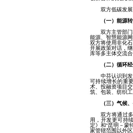
双方低碳发展
（一）能源转
双方主管部门
能源、智慧能源网
双方将使用非化石
开展政策对话，继
库等多主体交流合
（二）循环经
中芬认识到发
可持续增长的重
术、投融资项目交
筑、包装、纺织工
（三）气候、
双方将通过
用，开发更可持
定》和“昆明－蒙
家管辖范围以外区