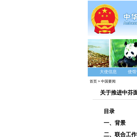
大使信息
使馆
首页
>
中国要闻
关于推进中芬面
目录
一、背景
二、联合工作计