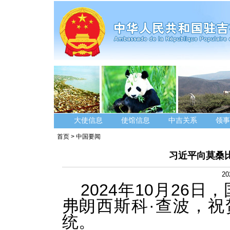
大使信息
使馆信息
中吉关系
领事
首页
>
中国要闻
习近平向莫桑
20
2024年10月26
弗朗西斯科·查波，
统。