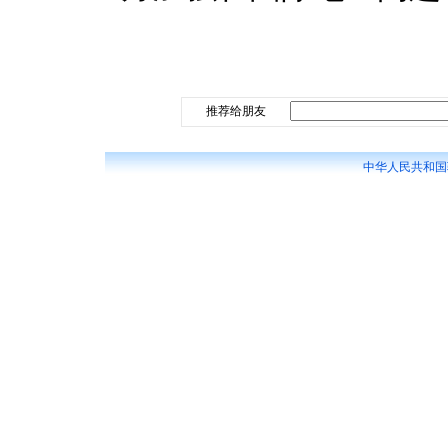
推荐给朋友
中华人民共和国