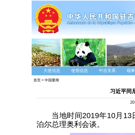
大使信息
使馆信息
中吉关系
领事
首页
>
中国要闻
习近平同
20
当地时间2019年10月1
泊尔总理奥利会谈。