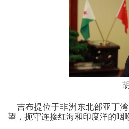
吉布提位于非洲东北部亚丁湾
望，扼守连接红海和印度洋的咽