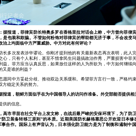
：据报道，菲律宾防长特奥多罗在香格里拉对话会上称，中方曾向菲律
，是包装和欺骗。不管如何粉饰对菲律宾的帮助都无济于事，不会改变
政治上均面临中方严重威胁。中方对此有何评论？
防长多次发表涉华谬论。你刚才提到他的有关最新表态再次表明，此人
之心，只有个人私利，甚至不惜拿民生问题搞政治作秀，严重损害中菲
利益。菲方应当认真反思，如果放任这样的人为所欲为，中方如何继续
的又是谁的利益？
态愿同中方妥处分歧、推动双边关系缓和。希望菲方言行一致，严格约
双方稳定关系的努力。
据报道，朝鲜方面似乎在为中国领导人的访问作准备。外交部能否提供相
提供的信息。
，高市早苗在社交平台上发文称，在战后最严峻的安保环境下，为了防
“防卫装备转移三原则”的本质。近期美国防长赫格塞思公开欢迎日本修
军事合作。国际上有声音认为，日本强化防卫能力是为了制衡和遏制中