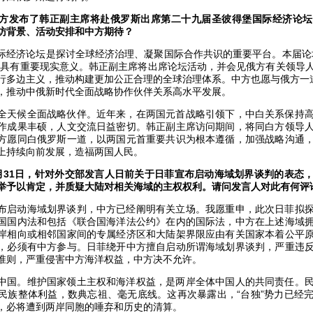
方发布了韩正副主席将赴俄罗斯出席第二十九届圣彼得堡国际经济论坛
访背景、活动安排和中方期待？
际经济论坛是探讨全球经济治理、凝聚国际合作共识的重要平台。本届论
，具有重要现实意义。韩正副主席将出席论坛活动，并会见俄方有关领导
行多边主义，推动构建更加公正合理的全球治理体系。中方也愿与俄方一
，推动中俄新时代全面战略协作伙伴关系高水平发展。
全天候全面战略伙伴。近年来，在两国元首战略引领下，中白关系保持
作成果丰硕，人文交流日益密切。韩正副主席访问期间，将同白方领导
方愿同白俄罗斯一道，以两国元首重要共识为根本遵循，加强战略沟通
上持续向前发展，造福两国人民。
月31日，针对外交部发言人日前关于日菲宣布启动海域划界谈判的表态
举予以肯定，并质疑大陆对相关海域的主权权利。请问发言人对此有何评
布启动海域划界谈判，中方已经阐明有关立场。我愿重申，此次日菲拟
国国内法和包括《联合国海洋法公约》在内的国际法，中方在上述海域
岸相向或相邻国家间的专属经济区和大陆架界限应由有关国家本着公平
，必须有中方参与。日菲绕开中方擅自启动所谓海域划界谈判，严重违
准则，严重侵害中方海洋权益，中方决不允许。
中国。维护国家领土主权和海洋权益，是两岸全体中国人的共同责任。
民族整体利益，数典忘祖、毫无底线。这再次暴露出，“台独”势力已经
，必将遭到两岸同胞的唾弃和历史的清算。