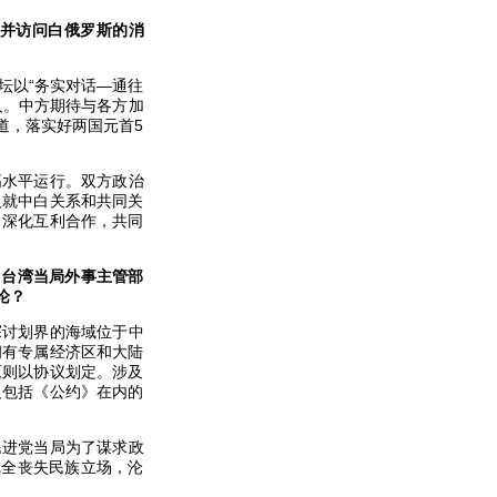
并访问白俄罗斯的消
坛以“务实对话—通往
人。中方期待与各方加
道，落实好两国元首5
高水平运行。双方政治
人就中白关系和共同关
，深化互利合作，共同
，台湾当局外事主管部
论？
探讨划界的海域位于中
拥有专属经济区和大陆
原则以协议划定。涉及
反包括《公约》在内的
民进党当局为了谋求政
完全丧失民族立场，沦