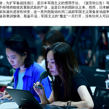
胁，为扩军备战找借口，是日本军国主义的惯用手法。《波茨坦公告》
不得维持能使其重新武装的产业，这是日本的国际法义务。然而，日本
策加速向进攻性转变，这一系列危险动向同二战前军国主义筹备发动战
纵容教训惨痛。殷鉴不远，军国主义的“魔盒”一旦打开，没有任何人可