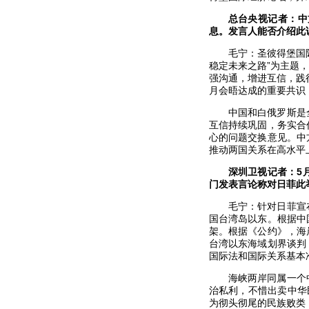
总台央视记者：中
息。发言人能否介绍此
毛宁：圣彼得堡国
稳定未来之路”为主题
强沟通，增进互信，践
月会晤达成的重要共识
中国和白俄罗斯是
互信持续巩固，务实合
心的问题交换意见。中
推动两国关系在高水平
深圳卫视记者：5
门发表言论称对日菲此
毛宁：针对日菲宣
国台湾岛以东。根据中
架。根据《公约》，海
台湾以东海域划界谈判
国际法和国际关系基本
海峡两岸同属一个
治私利，不惜出卖中华
为彻头彻尾的民族败类