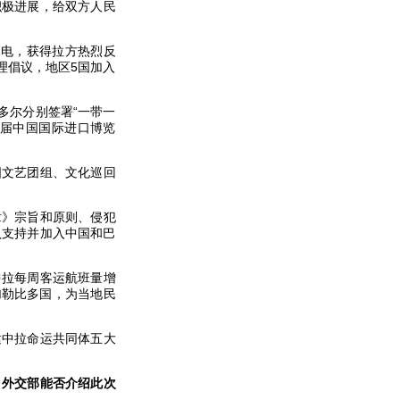
积极进展，给双方人民
贺电，获得拉方热烈反
理倡议，地区5国加入
多尔分别签署“一带一
八届中国国际进口博览
国文艺团组、文化巡回
章》宗旨和原则、侵犯
认支持并加入中国和巴
中拉每周客运航班量增
加勒比多国，为当地民
建中拉命运共同体五大
。外交部能否介绍此次