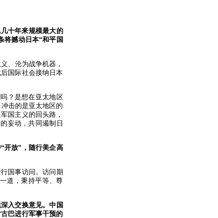
现几十年来规模最大的
9条将撼动日本“和平国
主义、沦为战争机器，
战后国际社会接纳日本
”吗？是想在亚太地区
，冲击的是亚太地区的
走军国主义的回头路，
”的妄动，共同遏制日
“开放”，随行美企高
进行国事访问。访问期
一道，秉持平等、尊
题深入交换意见。中国
对古巴进行军事干预的