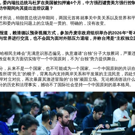
，委内瑞拉总统马杜罗在美国被扣押逾4个月，中方强烈谴责美方强行控
访华期间向其提出这些议题？
才所说，特朗普总统访华期间，两国元首将就事关中美关系以及世界和
巴和委内瑞拉问题上的立场是一贯的、明确的，没有改变。
报道，赖清德以预录视频方式，参加丹麦非政府组织举办的2026年“哥
与世界进行交流，也不会因为面对外部压力退缩，并称台湾是“主权独立
本哈根民主峰会”充满意识形态偏见，执意邀请“台独”分子大放厥词，严重
敦促有关方面切实恪守一个中国原则，不为“台独”势力提供舞台。
分，从来不是一个国家，也不可能成为一个国家。一个中国原则的共识
着所谓“民主”的幌子，背离岛内支持两岸关系和平发展的主流民意，四处兜
岸对立对抗，再次暴露其激进冒险的“台独”顽固立场。无论赖清德说什
分的历史和法理事实，撼动不了国际社会坚持一个中国原则的基本格局。