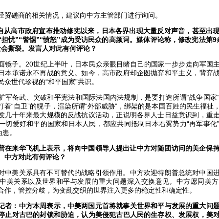
经贸磋商的相关情况，建议向中方主管部门进行询问。
：自从高市政府宣布推动修宪以来，日本各界出现大量反对声音，甚至出
“担忧”“警惕”“愤怒”成为受访民众的高频词。媒体评论称，修改宪法第
社会撕裂。发言人对此有何评论？
面镜子。20世纪上半叶，日本民众亲眼目睹自己的国家一步步走向军国
日本承诺永不再战的意义。如今，高市政府却企图抛弃和平主义，背弃
民众世代珍视的“和平国家”共识。
扩军备武、突破和平宪法和国际法国内法规制，是要打造所谓“战争国家
打着“自卫”的幌子，渲染所谓“外部威胁”，绑架的是本国百姓的民生福祉
发几十年来最大规模的反战抗议活动，正说明各界人士日益意识到，重
一切爱好和平的国家和日本人民，都应共同抵制日本右翼势力“再军事化
为患。
普在来华飞机上表示，将向中国领导人提出让中方对随团访问的美企保持
。中方对此有何评论？
对中美关系具有不可替代的战略引领作用。中方欢迎特朗普总统对中国
中美关系以及世界和平与发展的重大问题深入交换意见。中方愿同美方
合作，管控分歧，为变乱交织的世界注入更多的稳定性和确定性。
记者：中方本周表示，中美两国元首将就事关世界和平与发展的重大问
停止对古巴的封锁和胁迫，认为美侵犯古巴人民的生存权、发展权，美