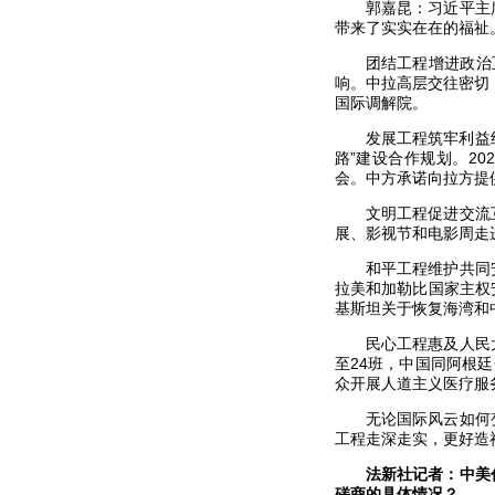
郭嘉昆：习近平主
带来了实实在在的福祉
团结工程增进政治
响。中拉高层交往密切
国际调解院。
发展工程筑牢利益
路”建设合作规划。20
会。中方承诺向拉方提
文明工程促进交流
展、影视节和电影周走
和平工程维护共同
拉美和加勒比国家主权
基斯坦关于恢复海湾和
民心工程惠及人民
至24班，中国同阿根
众开展人道主义医疗服
无论国际风云如何
工程走深走实，更好造
法新社记者：中美
磋商的具体情况？