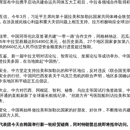
席宣布中拉携手启动共建命运共同体五大工程后，中拉各领域合作取得
。
互信。今年3月，习近平主席向第十届拉美和加勒比国家共同体峰会致
，在涉及彼此核心利益和重大关切问题上相互支持。拉方积极响应全球治
纽带。中国同哥伦比亚签署共建“一带一路”合作文件，同格林纳达、厄瓜
25年中拉贸易额达到5490亿美元，创历史新高。27个地区国家参加第
供的660亿元人民币信贷资金额度执行进度超过预期。
互鉴。新一届中拉文明对话论坛、智库论坛、发展论坛等成功举办。中
进拉美多国，在当地掀起“中国热”。
安全。中方坚定支持拉美和加勒比的和平区地位，反对违反《联合国宪
安全的行径。中国同巴西发表关于乌克兰危机的联合声明，地区多国确
中东地区和平稳定五点倡议。
大众。中方对巴西、阿根廷、智利、秘鲁、乌拉圭等国试行免签政策。
廷开通的直航刷新了全球最长航线纪录。“丝路方舟”号医院船到访拉美和
务。
变化，中国将始终做拉美和加勒比国家的好朋友、好伙伴，不断推动共
福双方人民。
代表团今天在韩国举行新一轮经贸磋商，同时特朗普总统即将抵华访问