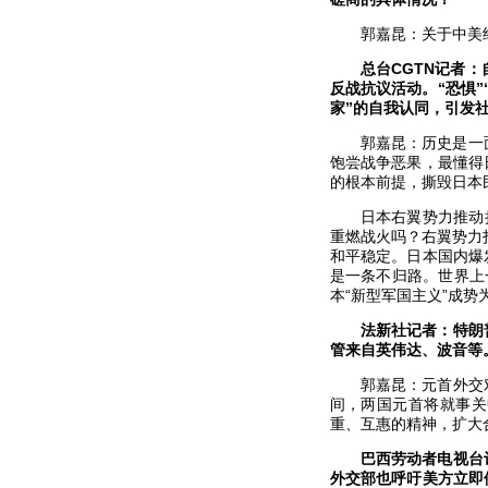
郭嘉昆：关于中美
总台CGTN记者
反战抗议活动。“恐惧”
家”的自我认同，引发
郭嘉昆：历史是一
饱尝战争恶果，最懂得
的根本前提，撕毁日本
日本右翼势力推动
重燃战火吗？右翼势力
和平稳定。日本国内爆
是一条不归路。世界上
本“新型军国主义”成势
法新社记者：特朗
管来自英伟达、波音等
郭嘉昆：元首外交
间，两国元首将就事关
重、互惠的精神，扩大
巴西劳动者电视台
外交部也呼吁美方立即