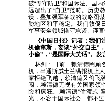
破“专守防卫”和国际法、国
远超出了“自卫”范畴。历史
误，叠加强军备战的战略图谋
胁地区和平稳定。我们敦促
军事安全领域恪守承诺、谨言
《中国日报》记者：我们
机偷窜斯，妄谈“外交自主”
小偷”，“是国际大笑话”。
林剑：日前，赖清德罔顾
机，串通斯威士兰瞒报机上人
家拒绝飞越，赖清德又偷飞
闯，赖清德无视有关国家领
险和疯狂。赖清德“偷渡式”
光，不容于国际社会，都不过