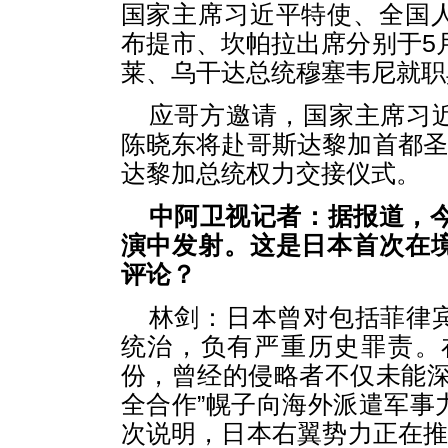
国家主席习近平特使、全国
布提市、坎帕拉出席分别于5月
莱、乌干达总统穆塞韦尼就职
应哥方邀请，国家主席习
陈晓东将赴哥斯达黎加首都圣
达黎加总统权力交接仪式。
中阿卫视记者：据报道，今
演中发射。这是日本首次在
评论？
林剑：日本曾对包括菲律
统治，负有严重历史罪责。
份，曾经的侵略者不仅未能深
全合作”幌子向海外派遣军事
次说明，日本右翼势力正在推