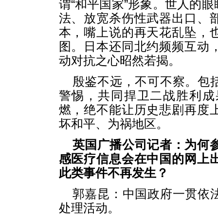
谓“和平国家”形象。世人的
法、放宽杀伤性武器出口、
本，嘴上说的再天花乱坠，
图。日本还同北约频频互动
动对抗之心昭然若揭。
殷鉴不远，不可不察。包
警惕，共同捍卫二战胜利成
燃，绝不能让历史悲剧再度
坏和平、为祸地区。
英国广播公司记者：为何参
感医疗信息会在中国的网上
此类事件不再发生？
郭嘉昆：中国政府一贯依
处理活动。