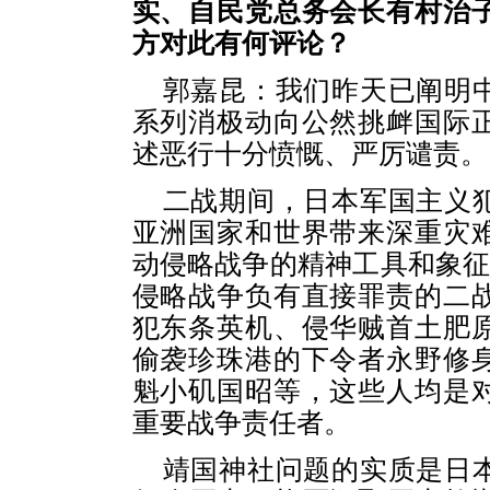
实、自民党总务会长有村治
方对此有何评论？
郭嘉昆：我们昨天已阐明
系列消极动向公然挑衅国际
述恶行十分愤慨、严厉谴责。
二战期间，日本军国主义
亚洲国家和世界带来深重灾
动侵略战争的精神工具和象征
侵略战争负有直接罪责的二
犯东条英机、侵华贼首土肥
偷袭珍珠港的下令者永野修
魁小矶国昭等，这些人均是
重要战争责任者。
靖国神社问题的实质是日