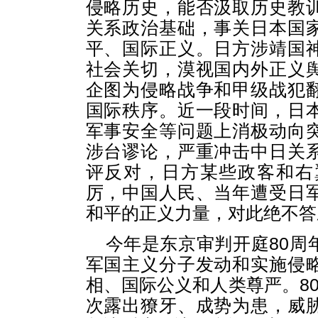
侵略历史，能否汲取历史教
关系政治基础，事关日本国
平、国际正义。日方涉靖国
社会关切，漠视国内外正义
企图为侵略战争和甲级战犯
国际秩序。近一段时间，日
军事安全等问题上消极动向
涉台谬论，严重冲击中日关
评反对，日方某些政客和右
厉，中国人民、当年遭受日
和平的正义力量，对此绝不答
今年是东京审判开庭80周
军国主义分子发动和实施侵
相、国际公义和人类尊严。80
次露出獠牙、成势为患，威