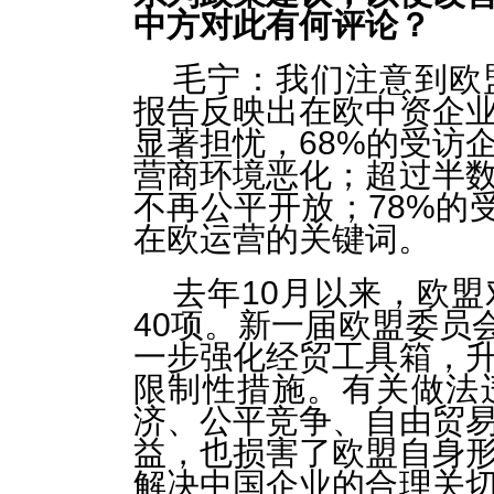
中方对此有何评论？
毛宁：我们注意到欧
报告反映出在欧中资企
显著担忧，68%的受访
营商环境恶化；超过半
不再公平开放；78%的
在欧运营的关键词。
去年10月以来，欧
40项。新一届欧盟委员
一步强化经贸工具箱，
限制性措施。有关做法
济、公平竞争、自由贸
益，也损害了欧盟自身
解决中国企业的合理关