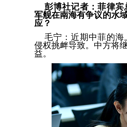
彭博社记者：菲律宾
军舰在南海有争议的水
应？
毛宁：近期中菲的海
侵权挑衅导致。中方将
益。