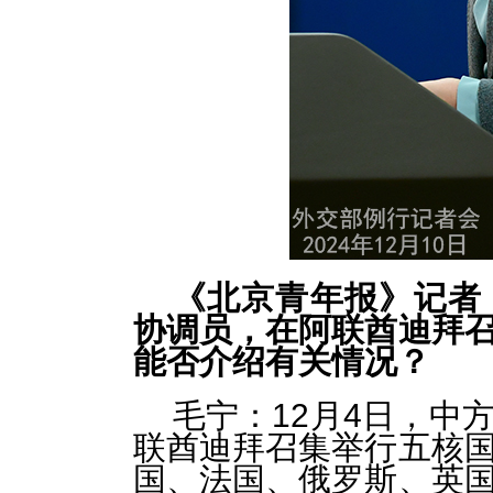
《北京青年报》记者
协调员，在阿联酋迪拜
能否介绍有关情况？
毛宁：12月4日，中
联酋迪拜召集举行五核
国、法国、俄罗斯、英