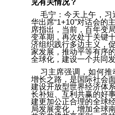
见有关情况？
毛宁：今天上午，习
华出席“1+10”对话会
席指出，当前，百年变
变革期，再次处于关键
济组织践行多边主义，
家发展，推动平等有序
全球化，建设一个共同
习主席强调，如何推
增长之路，是国际社会
建设开放型世界经济体
长补短、互利共赢的好
建更加公正合理的全球
局发展变化，增加全球