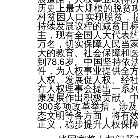
历史上最大规模的脱贫
村贫困人口实现脱贫，提
持续发展议程的减贫目
主，现有全国人大代表约3
万名，切实保障人民当
大的教育、社会保障和
到78.6岁。中国坚持依
件，为人权事业提供全
人权、发展促人权、经
在人权理事会提出一系
康发展作出积极贡献。
300多项改革举措，涉
态文明等各方面，将有
正义，稳步提升人权保