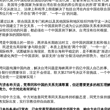
府的代表为中国在联合国组织的唯一合法代表，还要求将台湾当局“代表
后，美国等少数国家为保留台湾在联合国的席位而提出的所谓“双重代
决议不仅从政治上、法律上和程序上彻底解决了包括台湾在内全中国在联合
位只有一个,不存在“两个中国”、“一中一台”的问题。
决议通过以来，联合国及其专门机构以及其他国际和地区组织均恪守这一决议
与中国建立了外交关系，一个中国原则早已成为公认的国际关系准则和
际组织活动的问题，都必须在一个中国原则下解决。台湾没有任何根据
才能参加的国际组织。
湾是中国领土的一部分，两岸虽长期政治对立，但中国的国家主权和领
民进党当局鼓噪“参与联合国”，本质上是制造“两个中国”、“一中一台”
国际秩序。试图破坏台海现状、危害台海和平稳定的，是不断推进“渐进式
不断虚化掏空一个中国原则、纵容支持“台独”分裂活动的外部势力。他们
湾问题纯属中国内政，解决台湾问题是海峡两岸十四亿中国人自己的事
”分裂行径撑腰张目，注定不会得逞。联大第2758号决议不容挑战，一个
完全统一一定能够实现！
方济各昨天说，梵蒂冈和中国的关系充满尊重，但还需要更多的相互理
势力。中方对此有何评论？
介绍中方立场。中方对改善同梵蒂冈关系始终持积极态度，同梵方保持
教实际出发，实行宗教信仰自由政策。
日本外务省4日宣布，已向世界贸易组织提交书面文件，称中方在日本启动