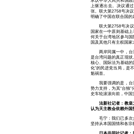
承认中华人民共和国政
上驱逐出去。决议通过
张。联大第2758号
明确了中国在联合国的席
联大第2758号
国家在一中原则基础上
何关于台湾地区参与国
国及其他只有主权国家
两岸同属一中，台
是台湾问题的真正现状。
核心、国际法为基础的
化”的民进党当局，是
魁祸首。
我要强调的是，台
势力支持，为其“台独
史车轮滚滚向前，中国
法新社记者：教皇
认为天主教会依赖外国
毛宁：我们已多次
坚持从本国国情和各宗
日本共同社记者：