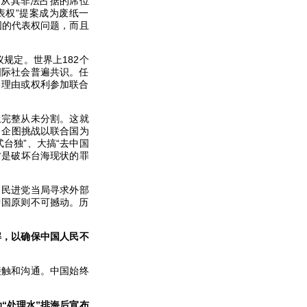
”从其非法占据的席位
表权”提案成为废纸一
国的代表权问题，而且
规定。世界上182个
国际社会普遍共识。任
、理由或权利参加联合
土完整从未分割。这就
，企图挑战以联合国为
台独”、大搞“去中国
才是破坏台海现状的罪
。民进党当局寻求外部
中国原则不可撼动。历
解，以确保中国人民不
接触和沟通。中国始终
“处理水”排海后宣布