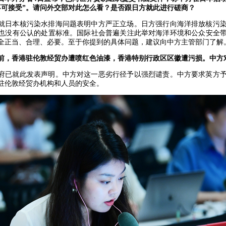
不可接受”。请问外交部对此怎么看？是否跟日方就此进行磋商？
就日本核污染水排海问题表明中方严正立场。日方强行向海洋排放核污
也没有公认的处置标准。国际社会普遍关注此举对海洋环境和公众安全
全正当、合理、必要。至于你提到的具体问题，建议向中方主管部门了解
前，香港驻伦敦经贸办遭喷红色油漆，香港特别行政区区徽遭污损。中方
府已就此发表声明。中方对这一恶劣行径予以强烈谴责。中方要求英方
驻伦敦经贸办机构和人员的安全。