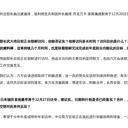
部长杨洁篪邀请，玻利维亚共和国外长戴维·乔克万卡·塞斯佩德斯将于12月20日
部长武大伟目前正在朝鲜访问，你能否证实？他将访问多长时间？访问目的是什么？
的燃料棒，这将持续几个月时间，也意味着朝鲜无法完成在年底前去功能化的目标，
副部长目前正在朝鲜进行访问。他这次访问的主要目的是同朝方，包括六方会谈朝
工作交换意见。
们认为，六方会谈进程取得了积极进展，这一良好势头应该得到保持和推进。有关
识，这些共识应该得到落实。各方应克服困难，增进互信，积极合作，从而全面、切
，日本福田首相最早将于
12月27日访华，请证实。日期和行程是否已经落实？另外
交部对此有何反应？
希望于今年年底或明年年初访华。中日双方目前正在就此进行积极协商和准备，一