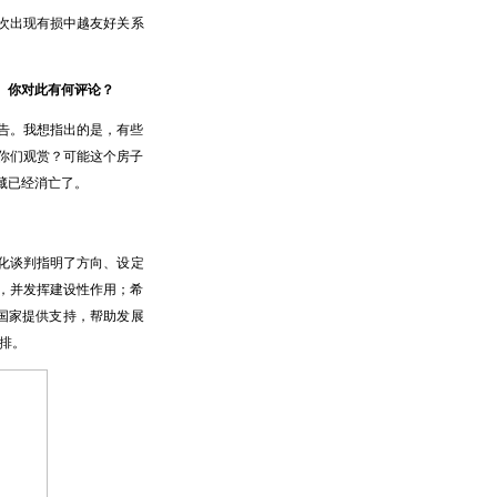
次出现有损中越友好关系
。你对此有何评论？
告。我想指出的是，有些
你们观赏？可能这个房子
藏已经消亡了。
化谈判指明了方向、设定
，并发挥建设性作用；希
国家提供支持，帮助发展
排。