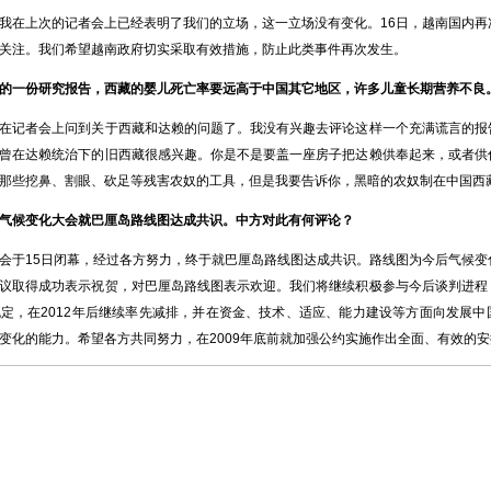
在上次的记者会上已经表明了我们的立场，这一立场没有变化。16日，越南国内再
关注。我们希望越南政府切实采取有效措施，防止此类事件再次发生。
的一份研究报告，西藏的婴儿死亡率要远高于中国其它地区，许多儿童长期营养不良
记者会上问到关于西藏和达赖的问题了。我没有兴趣去评论这样一个充满谎言的报
曾在达赖统治下的旧西藏很感兴趣。你是不是要盖一座房子把达赖供奉起来，或者供
那些挖鼻、割眼、砍足等残害农奴的工具，但是我要告诉你，黑暗的农奴制在中国西
气候变化大会就巴厘岛路线图达成共识。中方对此有何评论？
于15日闭幕，经过各方努力，终于就巴厘岛路线图达成共识。路线图为今后气候变
议取得成功表示祝贺，对巴厘岛路线图表示欢迎。我们将继续积极参与今后谈判进程
定，在2012年后继续率先减排，并在资金、技术、适应、能力建设等方面向发展中
变化的能力。希望各方共同努力，在2009年底前就加强公约实施作出全面、有效的安