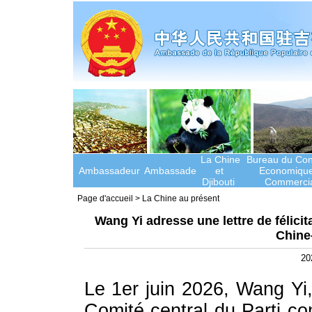
La Chine
Bureau du Cons
Ambassadeur
Ambassade
et
Economique
Djibouti
Commercia
Page d'accueil
>
La Chine au présent
Wang Yi adresse une lettre de félici
Chine
20
Le 1er juin 2026, Wang Yi
Comité central du Parti co