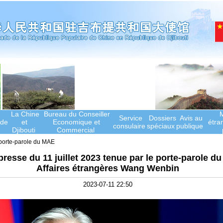
La Chine
Bureau du Conseiller
M
Service
Dossiers
Avis au
de
et
Economique et
étra
consulaire
spéciaux
publique
Djibouti
Commercial
porte-parole du MAE
resse du 11 juillet 2023 tenue par le porte-parole du
Affaires étrangères Wang Wenbin
2023-07-11 22:50