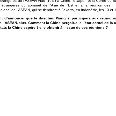
 étrangères de l’ASEAN Plus Trois (la Chine, le Japon et la Corée du S
s étrangères du sommet de l’Asie de l’Est et à la réunion des min
ional de l’ASEAN, qui se tiendront à Jakarta, en Indonésie, les 13 et 14 
t d’annoncer que le directeur Wang Yi participera aux réunions
e l’ASEAN-plus. Comment la Chine perçoit-elle l’état actuel de la 
tats la Chine espère-t-elle obtenir à l’issue de ces réunions ?
ie de l’Est est restée globalement stable malgré des défis tels que 
 l’intensification des conflits géopolitiques. La région continue de
esser dans l’intégration économique. Les relations entre la Chine et 
ique de croissance. Le partenariat stratégique global Chine-ASEAN, e
e coopération amicale s’est encore approfondie et élargie, ce qui a gal
.
tres des Affaires étrangères de l’ASEAN-plus constituent une platefor
 la coopération. La Chine espère que ces réunions déboucheront sur 
qui préparera le terrain pour les réunions de dirigeants sur la coopéra
t contribuera à la paix, à la stabilité et à la prospérité de la région.
égion pour soutenir fermement l’unité de l’ASEAN et la constructio
s et les principes du Traité d’amitié et de coopération en Asie du Sud-E
e la région. La Chine agira ensemble avec les pays de la région pour tir
Partenariat économique régional global (RCEP), maintenir la stabilit
et d’approvisionnement régionales et bâtir un centre régional de la 
ys de la région pour pratiquer un véritable multilatéralisme, faire progr
ement les points chauds et les questions sensibles afin de maintenir la