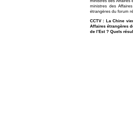
ministres des Affaires
ministres des Affaire
étrangères du forum rég
CCTV : La Chine vien
Affaires étrangères d
de l’Est ? Quels résul
Wang Wenbin :
L’As
l’économie mondiale et
économique et de progr
ont maintenu la dynam
solide et robuste. Notr
globale en Asie de l’Est
Les réunions des minis
confiance mutuelle et
d’accords communs, ce 
en septembre prochain e
avec les pays de la r
promouvoir les objectif
les règles et l’ordre d
entrée en vigueur du 
chaînes industrielles 
travaillera avec les pa
ouvert et gérer correct