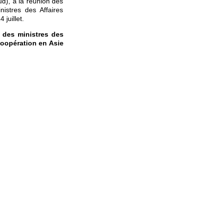
ud), à la réunion des
istres des Affaires
juillet.
 des ministres des
coopération en Asie
le ralentissement de
 connaître un rebond
les pays de la région
n particulier, a été
vanisé la coopération
me pour renforcer la
un plus grand nombre
tion en Asie de l’Est
 La Chine collaborera
n de la communauté,
st et faire respecter
er parti de la pleine
é et la fluidité des
croissance. La Chine
esser le régionalisme
 paix et la stabilité