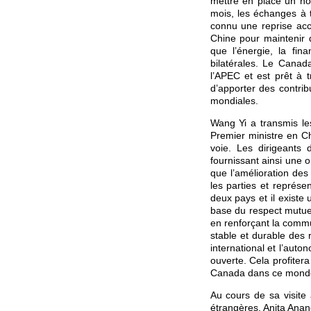
mettre en place un no
mois, les échanges à 
connu une reprise accé
Chine pour maintenir 
que l’énergie, la fin
bilatérales. Le Canad
l’APEC et est prêt à t
d’apporter des contrib
mondiales.
Wang Yi a transmis les
Premier ministre en Ch
voie. Les dirigeants 
fournissant ainsi une o
que l’amélioration des
les parties et représe
deux pays et il existe
base du respect mutuel
en renforçant la commu
stable et durable des r
international et l’aut
ouverte. Cela profiter
Canada dans ce monde 
Au cours de sa visite
étrangères, Anita Anan