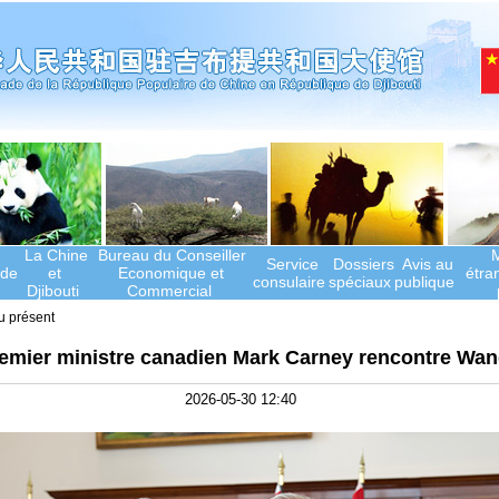
La Chine
Bureau du Conseiller
M
Service
Dossiers
Avis au
de
et
Economique et
étra
consulaire
spéciaux
publique
Djibouti
Commercial
u présent
emier ministre canadien Mark Carney rencontre Wan
2026-05-30 12:40