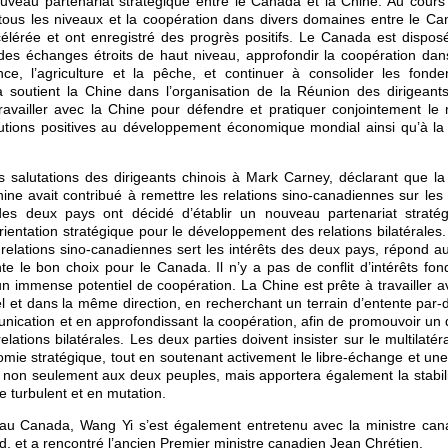
uveau partenariat stratégique entre le Canada et la Chine. Au cours
tous les niveaux et la coopération dans divers domaines entre le Ca
lérée et ont enregistré des progrès positifs. Le Canada est disposé 
des échanges étroits de haut niveau, approfondir la coopération da
ance, l’agriculture et la pêche, et continuer à consolider les fond
a soutient la Chine dans l’organisation de la Réunion des dirigean
ravailler avec la Chine pour défendre et pratiquer conjointement le m
utions positives au développement économique mondial ainsi qu’à la pa
 salutations des dirigeants chinois à Mark Carney, déclarant que la 
ine avait contribué à remettre les relations sino-canadiennes sur les 
des deux pays ont décidé d’établir un nouveau partenariat stratég
rientation stratégique pour le développement des relations bilatérales.
 relations sino-canadiennes sert les intérêts des deux pays, répond a
nte le bon choix pour le Canada. Il n’y a pas de conflit d’intérêts f
 un immense potentiel de coopération. La Chine est prête à travailler 
 et dans la même direction, en recherchant un terrain d’entente par-d
nication et en approfondissant la coopération, afin de promouvoir un
elations bilatérales. Les deux parties doivent insister sur le multilatéra
onomie stratégique, tout en soutenant activement le libre-échange et 
a non seulement aux deux peuples, mais apportera également la stabili
turbulent et en mutation.
 au Canada, Wang Yi s’est également entretenu avec la ministre can
d, et a rencontré l’ancien Premier ministre canadien Jean Chrétien.