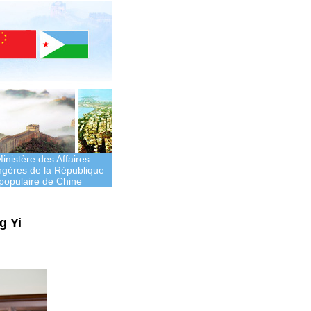
inistère des Affaires
ngères de la République
populaire de Chine
g Yi