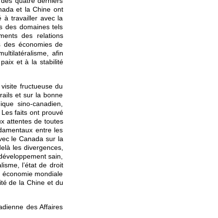
 des quatre derniers
nada et la Chine ont
à travailler avec la
ns des domaines tels
ements des relations
ts des économies de
ultilatéralisme, afin
ix et à la stabilité
visite fructueuse du
rails et sur la bonne
ique sino-canadien,
 Les faits ont prouvé
ux attentes de toutes
ondamentaux entre les
avec le Canada sur la
elà les divergences,
 développement sain,
lisme, l’état de droit
une économie mondiale
té de la Chine et du
adienne des Affaires