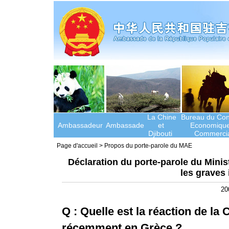
La Chine
Bureau du Cons
Ambassadeur
Ambassade
et
Economique
Djibouti
Commercia
Page d'accueil
>
Propos du porte-parole du MAE
Déclaration du porte-parole du Minis
les graves
20
Q : Quelle est la réaction de
la 
récemment en Grèce ?