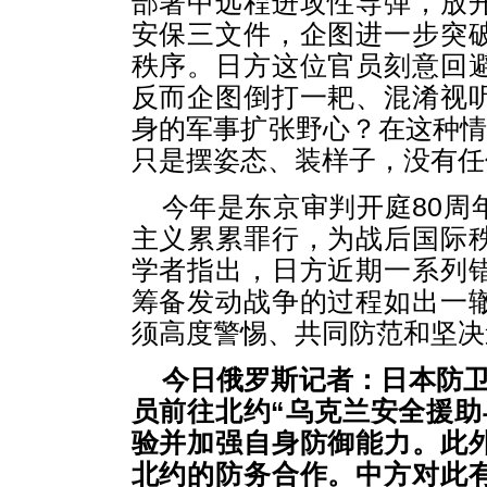
部署中远程进攻性导弹，放
安保三文件，企图进一步突
秩序。日方这位官员刻意回
反而企图倒打一耙、混淆视
身的军事扩张野心？在这种情
只是摆姿态、装样子，没有任
今年是东京审判开庭80周
主义累累罪行，为战后国际
学者指出，日方近期一系列
筹备发动战争的过程如出一
须高度警惕、共同防范和坚决
今日俄罗斯记者：日本防卫
员前往北约“乌克兰安全援助
验并加强自身防御能力。此
北约的防务合作。中方对此