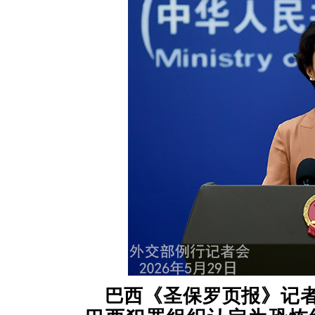
巴西《圣保罗页报》记