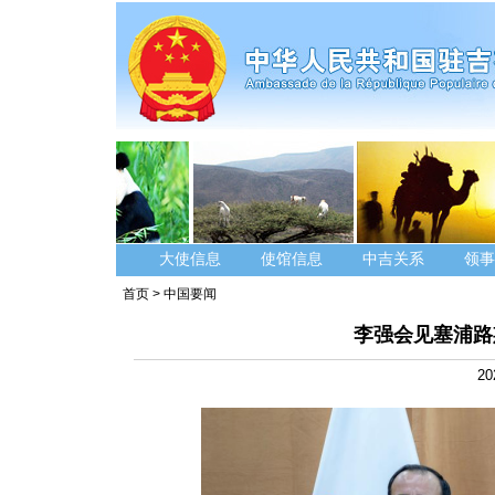
大使信息
使馆信息
中吉关系
领事
首页
>
中国要闻
李强会见塞浦路
20