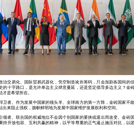
政治交易化、国际贸易武器化，凭空制造讹诈筹码，只会加剧各国间的
史的十字路口，是允许单边主义肆意蔓延，还是坚定倡导多边主义？金
结才是希望所在。
捍卫者。作为发展中国家的领头羊、全球南方的第一方阵，金砖国家不
站出来阻止强权，旗帜鲜明地为发展中国家维护发展权利和空间。
引领者。联合国的权威地位不会因个别国家的要挟或退出而改变。金砖
秉持开放包容、互利共赢的精神，以平等尊重的正气遏止施压对抗，以