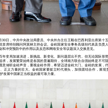
年4月30日，中共中央政治局委员、中央外办主任王毅在巴西利亚出席第十
统首席特别顾问阿莫林主持会议。金砖国家安全事务高级别代表及负责
旋和冲突预防中的作用以及反恐和网络安全等议题深入交换意见。
百年变局加速演进，新挑战、新变化、新问题层出不穷。但无论国际形
追求，发展繁荣始终是各国的普遍期待，全球南方联合自强始终是不可
愿意倾听金砖声音，重视金砖作用，希望迈进金砖大门。金砖的发展，
、正义力量的壮大。金砖国家要挺立时代潮头，加强团结合作，展现责
维护发展中国家正当权益的最可靠力量。