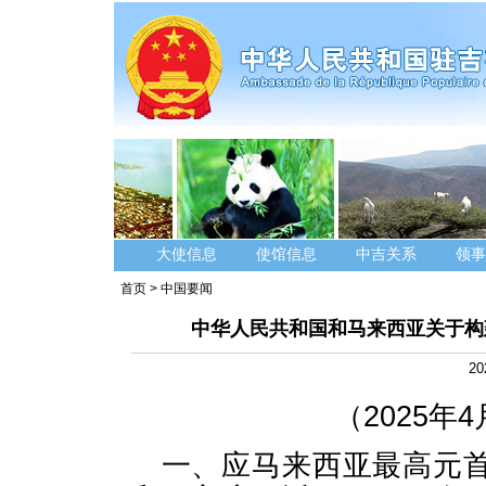
大使信息
使馆信息
中吉关系
领事
首页
>
中国要闻
中华人民共和国和马来西亚关于构
20
（2025年
一、应马来西亚最高元