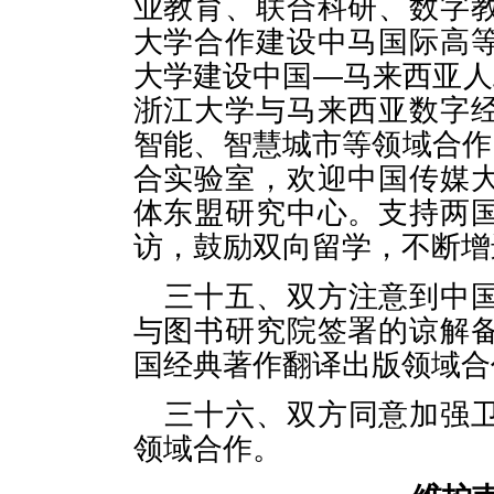
业教育、联合科研、数字
大学合作建设中马国际高
大学建设中国—马来西亚人
浙江大学与马来西亚数字
智能、智慧城市等领域合作
合实验室，欢迎中国传媒
体东盟研究中心。支持两
访，鼓励双向留学，不断增
三十五、双方注意到中
与图书研究院签署的谅解
国经典著作翻译出版领域合
三十六、双方同意加强
领域合作。