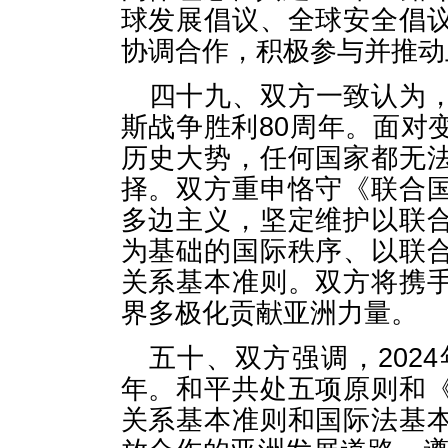
球发展倡议、全球安全倡
协调合作，积极参与并推动
四十九、双方一致认为
斯战争胜利80周年。面对
历史大势，任何国家都无
择。双方重申恪守《联合
多边主义，坚定维护以联
为基础的国际秩序、以联
关系基本准则。双方将携
界多极化贡献亚洲力量。
五十、双方强调，202
年。和平共处五项原则和
关系基本准则和国际法基