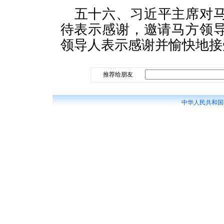
五十六、习近平主席对
待表示感谢，邀请马方领
领导人表示感谢并愉快地接
推荐给朋友
中华人民共和国