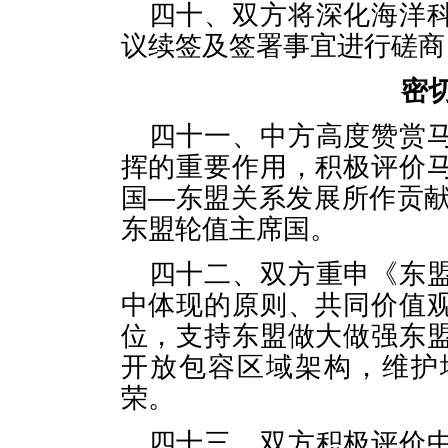
四十、双方将深化海洋
议续签及签署事宜进行磋商
密
四十一、中方高度赞赏
挥的重要作用，积极评价
国—东盟关系发展所作贡献
东盟轮值主席国。
四十二、双方重申《东
中体现的原则、共同价值
位，支持东盟做大做强东
开放包容区域架构，维护
荣。
四十三、双方积极评价