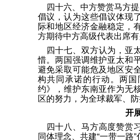
四十六、中方赞赏马方提
倡议，认为这些倡议体现
际和地区经济金融稳定，
方期待中方高级代表出席有
四十七、双方认为，亚
惜。两国强调维护亚太和
避免采取可能危及地区安
构共同承诺的行动。两国
约》，维护东南亚作为无
区的努力，为全球裁军、防
开
四十八、马方高度赞赏
同体理念、共建“一带一路