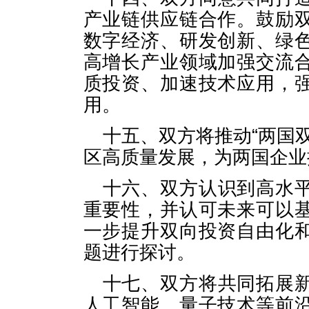
产业链供应链合作。鼓励
数字经济、研发创新、绿
高增长产业领域加强交流
质投资、加速技术应用，
用。
十五、双方将推动“两国
区高质量发展，为两国企业
十六、双方认识到高水
重要性，并认可未来可以
一步提升双向投资自由化
题进行探讨。
十七、双方将共同拓展
人工智能、量子技术等前