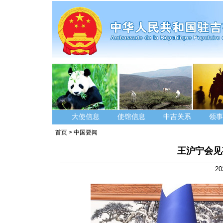
大使信息
使馆信息
中吉关系
领事
首页
>
中国要闻
王沪宁会见
20