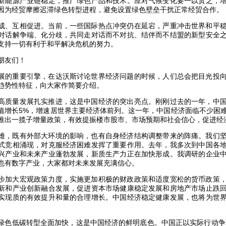
新能源产业链稳定，推广绿色产品和技术。应对气候变化要一以贯之，
因为经贸摩擦迟滞绿色转型进程，避免设置绿色壁垒干扰正常经贸合作。
成、互相促进。当前，一些国际热点冲突仍在延宕，严重冲击世界和平
对话解争端、化分歧，共同走对话而不对抗、结伴而不结盟的新型安全
支持一切有利于和平解决危机的努力。
朋友们！
展的重要引擎，在达沃斯讨论世界经济问题的时候，人们总会把目光投
趋势性特征，向大家作简要介绍。
高质量发展扎实推进，这是中国经济的突出亮点。刚刚过去的一年，中
值增长5%，增速居世界主要经济体前列。这一年，中国经济面临不少困
推出一揽子增量政策，有效提振楼市股市、市场预期和社会信心，促进经
难，既有外部大环境的影响，也有自身经济结构调整带来的阵痛。我们
式竞相涌现，对克服经济困难发挥了重要作用。去年，我多次到中国各
兴产业和未来产业蓬勃发展，新质生产力正在加快形成。我调研的企业
也有数字产业，大家都对未来发展充满信心。
步加大宏观政策力度，实施更加积极的财政政策和适度宽松的货币政策
新和产业创新融合发展，促进资本市场健康稳定发展和房地产市场止跌
实现质的有效提升和量的合理增长。中国经济稳定健康发展，也将为世
绿色低碳转型全面加快，这是中国经济的鲜明底色。中国正以实际行动争取