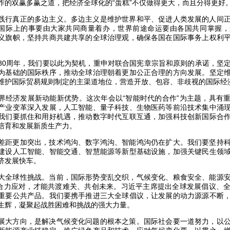
作的双赢多赢之道，把经济全球化的“蛋糕”不仅做得更大，而且分得更好
践行真正的多边主义。多边主义是维护世界和平、促进人类发展的人间
。国际上的事要由大家共同商量着办，世界前途命运要由各国共同掌握
义旗帜，坚持共商共建共享的全球治理观，确保各国在国际事务上权利
80周年，我们要以此为契机，重申对联合国宪章宗旨和原则的承诺，坚
为基础的国际秩序，推动全球治理朝着更加公正合理的方向发展。坚定
维护国际贸易规则制定的主渠道地位，营造开放、包容、非歧视的国际经
界经济发展新动能新优势。这次年会以“智能时代的合作”为主题，具有
产业变革深入发展，人工智能、量子科技、生物医药等前沿技术集中涌
我们要抓住和用好机遇，推动数字时代互联互通，加强科技创新国际合
培育和发展新质生产力。
差距更加突出，技术鸿沟、数字鸿沟、智能鸿沟仍在扩大。我们要坚持
建设人工智能、智能交通、智慧能源等新型基础设施，加强关键民生领
济发展快车。
大全球性挑战。当前，国际形势变乱交织，气候变化、粮食安全、能源
、合力应对，才能共渡难关、共创未来。习近平主席提出全球发展倡议、
重要公共产品。我们要携手推进三大全球倡议，让发展的动力源源不断
生辉，凝聚起战胜困难和挑战的强大力量。
展大方向，是解决气候变化问题的根本之策。国际社会要一道努力，以