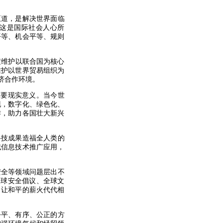
。
正道，是解决世界面临
，这是国际社会人心所
平等、机会平等、规则
定维护以联合国为核心
维护以世界贸易组织为
济合作环境。
重要现实意义。当今世
现，数字化、绿色化、
作，助力各国壮大新兴
科技成果造福全人类的
域信息技术推广应用，
安全等领域问题层出不
全球安全倡议、全球文
，让和平的薪火代代相
公平、有序、公正的方