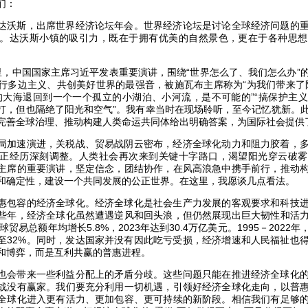
们：
达沃斯，出席世界经济论坛年会。世界经济论坛是讨论全球经济问题的
。达沃斯小镇的吸引力，既在于拥有优美的自然景色，更在于各种思想
里，中国国家主席习近平发表重要演讲，围绕“世界怎么了、我们怎么办”
行多边主义、共创美好世界的最强音，被施瓦布主席称为“为我们带来了
的大海退回到一个一个孤立的小湖泊、小河流，是不可能的”“搞保护主
打，但也隔绝了阳光和空气”。我有幸当时在现场聆听，至今记忆犹新。
完善全球治理、推动构建人类命运共同体给出明确答案，为国际社会提供
局加速演进，关税战、贸易战阴云密布，经济全球化动力和阻力胶着，
正经历深刻调整。人类社会再次来到关键十字路口，渴望阳光穿云破雾
主席的重要演讲，坚定信念，团结协作，在风高浪急中携手前行，推动
和确定性，建设一个共同发展的公正世界。在这里，我愿谈几点看法。
惠包容的经济全球化。经济全球化是社会生产力发展的客观要求和科技
些年，经济全球化虽然遭遇逆风和回头浪，但仍然展现出巨大韧性和活
球贸易总额年均增长5.8%，2023年达到30.4万亿美元。1995－202
升至32%。同时，发达国家并没有因此吃亏受损，经济增速和人民福祉也
和博弈，而是互利共赢的普惠进程。
也会带来一些利益分配上的矛盾分歧。这些问题只能在推进经济全球化
战没有赢家。我们要充分利用一切机遇，引领好经济全球化走向，以普
全球化进入更有活力、更加包容、更可持续的新阶段。相信我们有足够