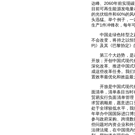
达峰、2060年前实现
目前可再生能源发电量
的光伏组件和60%的
头迅猛。举个例子，一
生产1件冲锋衣，每年
中国走绿色转型之
不会改变，将持之以恒
约》及其《巴黎协定》
第三个大趋势，是
开放；开创中国式现代
深化改革、推进中国式现
成这些改革任务。我们
置效率最优化和效益最
开放是中国式现代
面清单，清单条目当时有
贸易实行负面清单管理
求贸易顺差，愿意进口
处于全球较低水平，我
年举办中国国际进口博
参与政府采购、跨境数
些问题对内资企业和外
法律法规，在中国境内