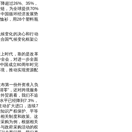
降超过26%、35%，
链，为全球提供70%
。中国循环经济发展势
恤衫，用28个塑料瓶
气候变化的决心和行动
联合国气候变化框架公
赶上时代，靠的是改革
中全会，对进一步全面
中国成立80周年时完
环境，推动实现资源配
发布第一份外资准入负
清零”，还对跨境服务
对外贸易看，我们不追
平已经降到7.3%，
主动扩大进口，连续7
国知识产权保护、平等
善相关制度和政策。这
府采购为例，根据相关
参与政府采购活动的权