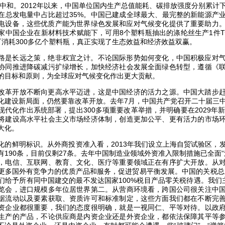
碳中和。2012年以来，中国单位国内生产总值能耗、碳排放强度分别累计下
在总发电量中占比超过35%。中国已建成全球最大、最完整的新能源产业
风电设备，这些优质产能为世界绿色发展和应对气候变化提供了重要助力
家中国企业在新材料技术赋能下，可用8个塑料瓶抽出的涤纶丝生产1件T
可消耗300多亿个塑料瓶，真正实现了生态效益和经济效益双赢。
路是长远之策，绝非权宜之计。不论国际形势如何变化，中国积极应对
协同推进降碳减污扩绿增长，加快经济社会发展全面绿色转型，遵循《
的目标和原则，为全球应对气候变化作出更大贡献。
改革开放不断向更高水平迈进，这是中国经济的活力之源。中国大踏步
化建设新局面，仍然要靠改革开放。去年7月，中国共产党召开二十届三
代化作出系统部署，提出300多项重要改革举措，并明确要在2029年新
将建设高水平社会主义市场经济体制，创造更加公平、更有活力的市场
大化。
化的鲜明标识。从外商投资准入看，2013年我们设立上海自贸试验区，
190条，目前仅剩27条。去年中国制造业领域外资准入限制措施已全面“
，电信、互联网、教育、文化、医疗等重要领域正在有序扩大开放。从
更多国外有竞争力的优质产品和服务，促进贸易平衡发展。中国的关税总水
们给予所有同中国建交的最不发达国家100%税目产品零关税待遇。我们
览会，进口规模多年位居世界第二。从营商环境看，跨国公司很关注中
据流动以及要素获取、资质许可和标准制定，这些方面我们都在不断完
资企业都很重要，我们的态度很明确，就是一视同仁、平等对待。以政
生产的产品，不论供应商是内资企业还是外资企业，都依法保障其平等