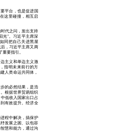
重要平台，也是促进国
在这里碰撞，相互启
的时代之问，发出支持
阳光”。习近平主席深
义如同把自己关进黑屋
此后，习近平主席又两
了重要指引。
多边主义和单边主义激
，指明未来前行的方
构建人类命运共同体，
进步的必然结果，是浩
力。根据世界贸易组织
2年，中低收入国家出口占
得到有效提升。经济全
的进程中解决，搞保护
惠纾发展之困、以包容
的智慧和能力，通过沟