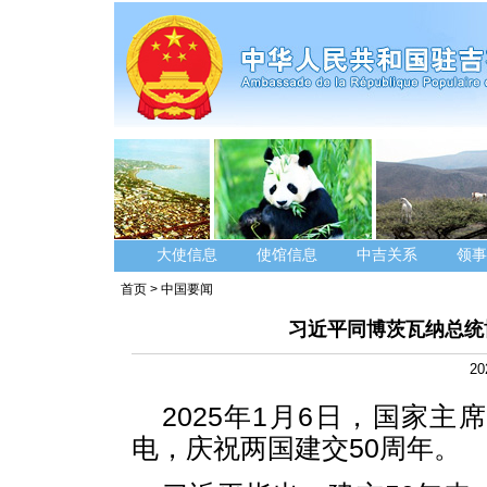
大使信息
使馆信息
中吉关系
领事
首页
>
中国要闻
习近平同博茨瓦纳总统
20
2025年1月6日，国家
电，庆祝两国建交50周年。