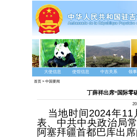
大使信息
使馆信息
中吉关系
领事
首页
>
中国要闻
丁薛祥出席“国际零
20
当地时间2024年1
表、中共中央政治局
阿塞拜疆首都巴库出席