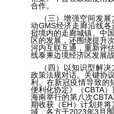
合作。
（三）增强空间发展
动GMS经济走廊沿线
挝境内的走廊城镇、中
区的发展，还围绕提升
河内互联互通，重新评
线泰柬边境经济区发展
（四）以知识型解决
政策法规对话。关键协
利。在新冠疫情导致的
便利化协定》（CBTA）
海南举行的第八次CBT
期收获（EH）计划并将
域，各方于2023年3