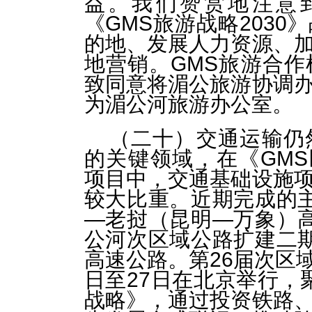
益。我们赞赏地注意
《GMS旅游战略203
的地、发展人力资源、
地营销。GMS旅游合
致同意将湄公旅游协调
为湄公河旅游办公室。
（二十）交通运输仍
的关键领域，在《GMS区
项目中，交通基础设施
较大比重。近期完成的
—老挝（昆明—万象）
公河次区域公路扩建二
高速公路。第26届次区域
日至27日在北京举行，聚
战略》，通过投资铁路