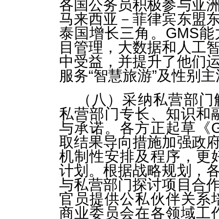
各国公务员积极参与亚
马来西亚－菲律宾东盟
泰国增长三角。GMS
目管理，大数据和人工
中受益，并提升了他们
服务“智慧旅游”及性别
（八）采纳私营部门
私营部门专长、知识和
与承诺。各方正起草《
取结果导向措施加强政
机制性安排及程序，更
计划。根据战略规划，
与私营部门探讨项目合
官员提供公私伙伴关系
商业委员会在各领域工