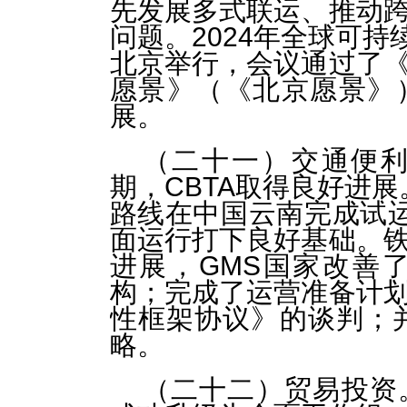
先发展多式联运、推动
问题。2024年全球可持
北京举行，会议通过了
愿景》（《北京愿景》
展。
（二十一）交通便
期，CBTA取得良好进展。
路线在中国云南完成试运
面运行打下良好基础。
进展，GMS国家改善
构；完成了运营准备计
性框架协议》的谈判；
略。
（二十二）贸易投资