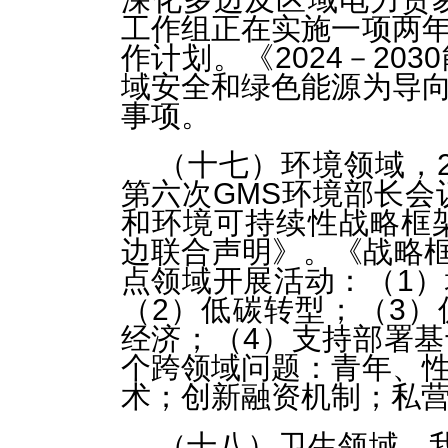
工作组正在实施一项两
作计划。《2024－20
域安全和绿色能源为导
事项。
（十七）环境领域，20
第六次GMS环境部长会
和环境可持续性战略框
边联合声明》。《战略框
点领域开展活动：（1
（2）低碳转型；（3
经济；（4）支持部署
个跨领域问题：青年、
术；创新融资机制；私
（十八）卫生领域，我