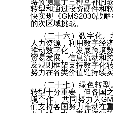
略将侧重于三种互补的
转型和通过投资硬件和
快实现《GMS2030
的次区域挑战。
（二十六）数字化。
人力资源，利用数字经
推动数字化，发展跨境
贸易发展、信息流动和
及规则框架支持数字化
努力在各类价值链持续
（二十七）绿色转型
转型十分重要，但各国
境合作、共同努力为G
们支持各国努力推动在