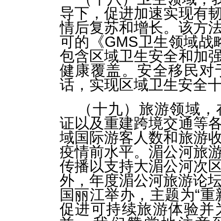
导下，促进加速实现有
情后复苏和增长。该方
可的《GMS卫生领域战略
包含区域卫生安全和加
健康覆盖。安全移民对
话，实现区域卫生安全
（十九）旅游领域，
证以及重建跨境交通等
域国际游客人数和旅游
疫情前水平。湄公河旅
传播以支持大湄公河次
外，年度湄公河旅游论坛2
国丽江举办，主题为“重
促进可持续旅游体验并