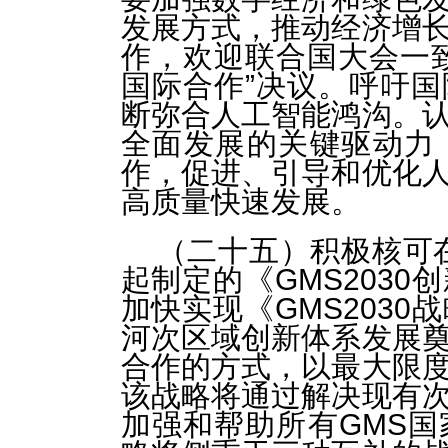
发展方式，推动经济增
作，欢迎联合国大会一
国际合作”决议。呼吁
断弥合人工智能鸿沟。
全面发展的关键驱动力
作，促进、引导和优化
高质量快速发展。
（二十五）积极核可在
起制定的《GMS203
加快实现《GMS203
河次区域创新体系发展
合作的方式，以最大限
该战略将通过解决现有
加强和帮助所有GMS