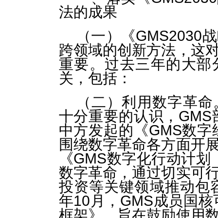
法的成果
（一）《GMS203
跨领域的创新方法，这
重要。过去三年的大部
关，包括：
（二）利用数字革命
十分重要的认识，GMS
中方发起的《GMS数字
围绕数字革命各方面开
《GMS数字化行动计划（
数字革命，通过切实可
投资等关键领域推动包容
年10月，GMS成员国
框架》，旨在鼓励使用