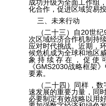
成功升级为全面工作组
化合作，促进区域贸易
三、未来行动
（二十三）自20世纪
次区域经济合作机制持
应对时代挑战。近期，
候危机成为全球和地区
象持续存在，促使
《GMS2030战略框
要素。
（二十四）同样，数
速发展的重要力量，同
必要制定有效战略以用
要加强数字经济和绿色