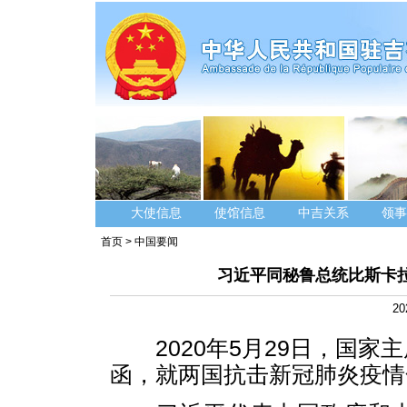
大使信息
使馆信息
中吉关系
领事
首页
>
中国要闻
习近平同秘鲁总统比斯卡
20
2020年5月29日，国家
函，就两国抗击新冠肺炎疫情