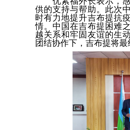
优素福外长表示，
供的支持与帮助。此次
时有力地提升吉布提抗
情。中国在吉布提困难
越关系和牢固友谊的生
团结协作下，吉布提将最