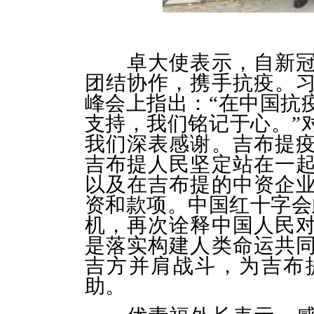
卓大使表示，
自新
团结协作，携手抗疫。
峰会上指出：
“
在中国抗
支持，我们铭记于心。
”
我们深表感谢。
吉布提
吉布提
人民坚定站在一
以及在吉布提的中资企
资和款项。
中国红十字会
机
，再次诠释中国人民
是落实构建人类命运共
吉方并肩战斗，为吉布
助。