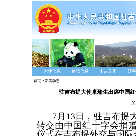
大使信息
使馆信息
中吉关系
领事
首页
>
新闻动态
驻吉布提大使卓瑞生出席中国红
20
7月13日，
驻吉布提
转交由
中国红十字会捐
仪式
在
吉布提外交与国际