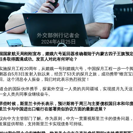
国国家航天局刚刚宣布，嫦娥六号返回器准确着陆于内蒙古四子王旗预
任务取得圆满成功。发言人对此有何评论？
实施探月工程20周年，从嫦娥一号到嫦娥六号，中国探月工程一步一个
测器自5月3日发射入轨以来，经历了53天的探月之旅，成功携带“蟾宫宝
回。这个消息令人振奋，我们对此表示热烈祝贺！
道合的国际伙伴携手，探索外空这一人类的共同疆域，实现揽月九天这
一全人类共同事业继续奋斗。
早些时候，斯里兰卡外长表示，预计斯将于周三与主要债权国日本和印
里兰卡与中国进出口银行在签署类似协议方面的最新进展？
议向中方主管部门了解。作为原则，中方一贯重视斯里兰卡的债务问题
发展提供帮助，支持斯里兰卡实现债务可持续。