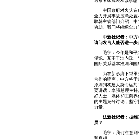
遇难者家属表示诚挚慰
中国政府对火灾造
全力开展事故应急处置
取韩主管部门介绍。中
协助。我们将继续全力
中新社记者：中方
请问发言人能否进一步
毛宁：今年是和平
侵犯、互不干涉内政、
国际关系基本准则和国
为在新形势下继承
合作的呼声，中方将于
原则到构建人类命运共
要讲话，李强总理主持
好人士、媒体和工商界
的主题充分讨论，坚守
力量。
法新社记者：据维
展？
毛宁：我们注意到
和真相。