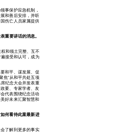
动领事保护应急机制，
进展和善后安排，并听
中国伤亡人员家属提供
发表重要讲话的消息。
主权和领土完整、互不
普遍接受和认可，成为
民要和平、谋发展、促
聚焦“从和平共处五项
出席纪念大会并发表重
前政要、专家学者、友
与会代表围绕纪念活动
类美好未来汇聚智慧和
方如何看待此案最新进
社会了解到更多的事实