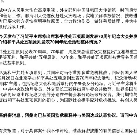
问。
成中方人员重大伤亡高度重视，外交部和中国驻韩国大使馆第一时间启
和善后工作。邢海明大使连夜赶赴火灾现场，实地了解事故情况、搜救
方已要求韩方尽快查明事故原因，全力救治伤员，做好善后处理，并为
做好后续工作。
今天发布了习近平主席将出席和平共处五项原则发表70周年纪念大会并
介绍和平共处五项原则发表70周年纪念活动整体情况？
共处五项原则发表70周年。70年前，周恩来总理首次完整提出“互相尊重
平等互利、和平共处”五项原则。70年来，和平共处五项原则被世界各国
际法基本原则。
弘扬和平共处五项原则，共同应对当今世界多重危机挑战，回应各国人
6月28日在北京举办和平共处五项原则发表70周年纪念活动。纪念活动将
同体”主题，包括纪念大会和随后举行的午餐会及分论坛。习近平主席将
。中共中央政治局委员、外交部长王毅将出席午餐会并致辞。世界多国
代表将应邀出席纪念大会并分别在午餐会和分论坛致辞发言。我们期待
提出和平共处五项原则的初心，为国际社会携手应对危机挑战、共创人
基解密消息，阿桑奇已从英国监狱获释并与美国达成认罪协议。请问中
有关报道，对于具体案件我不作评论。维基解密披露的有关信息让国际