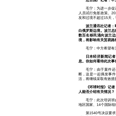
总台国广记者：中
毛宁：为进一步促
人员试行免签政策。20
友和过境不超过15天
波兰通讯社记者：
白俄罗斯边境。波兰总
数百名移民涌向波兰边
境，将影响有关贸易路
毛宁：中方希望有
日本经济新闻记者
息。你如何看待此次事
毛宁：由于案件还
断，这是一起偶发事件
活，将继续采取有效措
《环球时报》记者
人能否介绍有关情况？
毛宁：此次培训班
地区国家、14个国际
第1540号决议