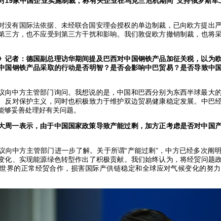
对19家中国企业实施制裁，称有关企业在乌克兰危机期间“支持俄罗斯军
对没有国际法依据、未经联合国安理会授权的单边制裁，已向欧方提出
第三方，也不应受到第三方干扰和影响。我们敦促欧方撤销制裁，也将
。
》记者：德国副总理访华期间提及巴西对中国钢铁产品加征关税，以为
中国钢铁产品采取的行动是否明智？是否会影响中巴贸易？是否导致中
议向中方主管部门询问。我想说的是，中国和巴西分别为东西半球最大
、反对保护主义，同时也积极致力于维护双边贸易健康稳定发展。中巴
能够妥善处理好有关问题。
大周一表示，由于中国国家政策导致产能过剩，加方正考虑是否对中国
议向中方主管部门进一步了解。关于所谓“产能过剩”，中方已经多次阐
变化、实现能源绿色转型作出了积极贡献。我们始终认为，将经贸问题
世界的正常经贸合作，损害国际产供链稳定和全球应对气候变化的努力