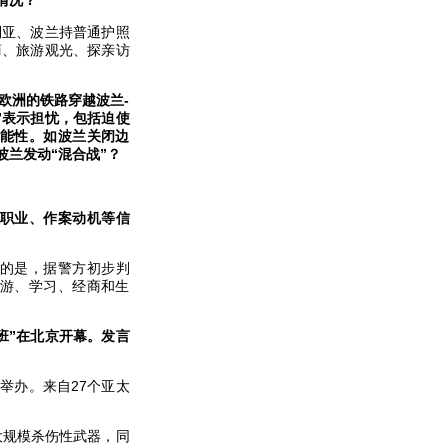
情况？
利亚、波兰持普通护照
经商、旅游观光、探亲访
欧洲的铁路穿越波兰-
”表示担忧，包括迫使
能性。如波兰关闭边
兰发动“混合战”？
职业、作案动机等信
的是，据警方初步判
游、学习、经商和生
班”在北京开幕。发言
举办。来自27个亚太
大规模杀伤性武器，同