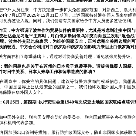
方近日宣布给予新西兰、澳大利亚、波兰免签待遇，发言人能否介绍具体
进中外人员往来，中方决定进一步扩大免签国家范围，对新西兰、澳大
24年7月1日至2025年12月31日期间，上述国家持普通护照人员来华
，可免办签证入境。同时，我们促请有关国家给予中方人员更多签证便利。
昨天，中方强调了波兰作为贸易伙伴的重要性，尤其是考虑到连接中国与
统杜达会见习近平主席时，对白俄罗斯因俄乌冲突而向波兰发动“混合战
境。波兰外交部此前表示，为维护国家安全，正考虑完全关闭边境的可
线的畅通。中方会否利用对白俄罗斯和俄罗斯的影响力来阻止白俄罗斯对波
关方面在相互尊重基础上，通过对话协商妥善处理，避免紧张局势升级。
：我的问题也是关于在苏州的日本母子遇袭事件。请提供嫌疑人国籍、
件对日中关系、日本人来华工作和留学造成的影响？
在调查中，你关注的具体问题，建议等待警方发布的权威信息。我想说
。中国是世界上公认最安全的国家之一。我们始终欢迎外国人来中国旅
施保障在华外国人安全。
：6月25日，第四期“执行安理会第1540号决议亚太地区国家联络点培训
由中国外交部、联合国安理会防扩散委员会、联合国裁军事务办公室联合
组织和机构代表参加。
要求各国加强出口管制等措施，履行防扩散国际义务，防止非国家实体获取