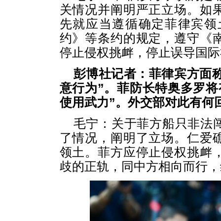
关情况并阐明严正立场。如
先就应当遵循确定菲律宾领土
约》等条约的规定，遵守《
停止侵权挑衅，停止误导国际
彭博社记者：菲律宾方面称
意行为”。菲防长特奥多罗将
使用武力”。外交部对此有何
毛宁：关于菲方船只非法
了情况，阐明了立场。仁爱
领土。菲方应停止侵权挑衅
歧的正轨，同中方相向而行，