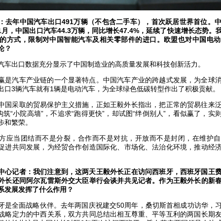
：去年中国汽车出口491万辆（不包含二手车），首次跃居世界首位。
月，中国出口汽车44.3万辆，同比增长47.4%，延续了快速增长态势
的方式，限制对中国智能汽车及相关零部件的进口。欧盟也对中国电动
论？
汽车出口数据充分显示了中国制造业的高质量发展和科技创新活力。
赢是汽车产业链的一个显著特点。中国汽车产业的跨越式发展，为全球
出口3辆汽车就有1辆是电动汽车，为全球绿色低碳转型作出了积极贡献。
中国采取的贸易保护主义措施，正如王毅外长指出，把正常的贸易往来
构筑“小院高墙”，不追求“跑得更快”，却试图“绊倒别人”，看似赢了，
步和繁荣。
方应当团结而不是分裂，合作而不是对抗，开放而不是封闭，在维护自
促进共同发展，为经贸合作创造国际化、市场化、法治化环境，推动经
中心记者：我们注意到，这两天王毅外长正在访问西班牙，西班牙国王
外长还同阿尔瓦雷斯外交大臣举行会谈并共见记者。作为王毅外长的新
系发展发挥了什么作用？
牙是全面战略伙伴。去年两国庆祝建交50周年，桑切斯首相成功访华，
战略定力的中西关系，双方共同总结出相互尊重、平等互利的两国长期