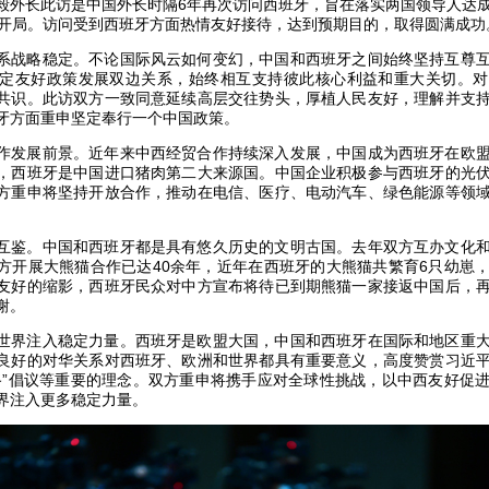
毅外长此访是中国外长时隔6年再次访问西班牙，旨在落实两国领导人达
好开局。访问受到西班牙方面热情友好接待，达到预期目的，取得圆满成功
系战略稳定。不论国际风云如何变幻，中国和西班牙之间始终坚持互尊
定友好政策发展双边关系，始终相互支持彼此核心利益和重大关切。对
共识。此访双方一致同意延续高层交往势头，厚植人民友好，理解并支
牙方面重申坚定奉行一个中国政策。
作发展前景。近年来中西经贸合作持续深入发展，中国成为西班牙在欧
，西班牙是中国进口猪肉第二大来源国。中国企业积极参与西班牙的光
方重申将坚持开放合作，推动在电信、医疗、电动汽车、绿色能源等领
互鉴。中国和西班牙都是具有悠久历史的文明古国。去年双方互办文化
方开展大熊猫合作已达40余年，近年在西班牙的大熊猫共繁育6只幼崽
友好的缩影，西班牙民众对中方宣布将待已到期熊猫一家接返中国后，
谢。
世界注入稳定力量。西班牙是欧盟大国，中国和西班牙在国际和地区重
良好的对华关系对西班牙、欧洲和世界都具有重要意义，高度赞赏习近
路”倡议等重要的理念。双方重申将携手应对全球性挑战，以中西友好促
界注入更多稳定力量。