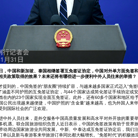
日，中国和新加坡、泰国相继签署互免签证协定，中国对外单方面免签
相关政策取得的效果？未来还将有哪些进一步便利中外人员往来的举措？
才提到的，中国免签的“朋友圈”持续扩容，与越来越多国家正式迈入“免签
结了涵盖不同护照的互免签证协定，与44个国家达成简化签证手续协定或
酋在内的23个国家实现全面互免签证。此外，还有60多个国家和地区给
国公民出境越来越便捷，中国护照的“含金量”越来越高，也为外国人来
受到国际社会的广泛欢迎。
进中外人员往来，是外交服务中国高质量发展和高水平对外开放的重要
多机遇。联合国旅游组织负责人近日表示，中国的免签政策有助于世界
带动周边国家旅游业共同发展。中新、中泰达成互免签证协定后，我们
订单以及新马泰游客来华旅游订单同比都大幅增长。“免签时代”的积极效