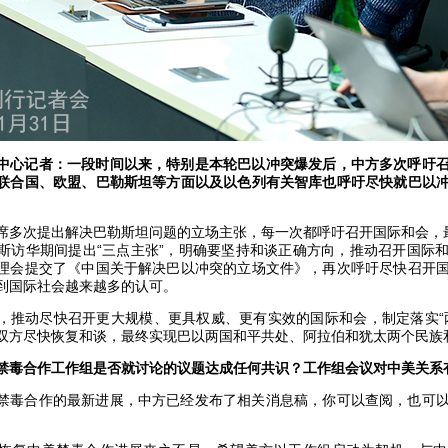
中心记者：一段时间以来，特别是本轮巴以冲突爆发后，中方多次呼吁
联合国、欧盟、巴勒斯坦等方面以及以色列有关智库也呼吁尽快就巴以
席多次提出解决巴勒斯坦问题的立场主张，每一次都呼吁召开国际和会，
斯访华期间提出“三点主张”，明确要坚持和谈正确方向，推动召开国际
理会提交了《中国关于解决巴以冲突的立场文件》，再次呼吁尽快召开
到国际社会越来越多的认可。
，推动尽快召开更大规模、更具权威、更有实效的国际和会，制定落实“
双方尽快恢复和谈，最终实现巴以两国和平共处、阿拉伯和犹太两个民族
禁毒合作工作组是否就讨论的议题达成任何共识？工作组会议对中美关系
禁毒合作的最新进展，中方已经发布了相关消息稿，你可以查阅，也可