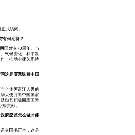
行正式访问。
访有何期待？
两国建交70周年。当
易、气候变化、和平发
合作，推动中挪关系持
请问这是否意味着中国
面向全体阿富汗人民的
驻华大使并向中国国家
，鼓励其积极回应国际
积极贡献。
时政府应该怎么做才能
人递交国书正本，这是