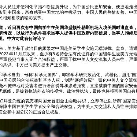
外人员往来便利化举措不断提质升级，为中国公民更加安全、便捷地走
友到中国来，亲身感受中国大地的生机活力、中国人民的热情友善、中
民相知相亲的精彩故事。
道，近日再次有中国留学生在美国华盛顿杜勒斯机场入境美国时遭盘查
研情况，以放行为条件要求当事人提供中国政府内部信息，当事人拒绝
返。中方对此有何评论？
来，美方基于政治目的频繁对中国赴美留学生实施无端滋扰、盘查、遣
2023年11月底以来，至少有8名持合法有效证件的中国留学生被美方无
严重侵犯当事人正当合法权益，严重干扰中美人文交流和人员来往，严
的共识。中方已向美方提出严正交涉。
和学术自由，号称“科学无国界”，却将学术研究政治化、武器化，滥用“国
中国公民的合法权益和基本人权，制造“寒蝉效应”，毒化中美人文交流
毫不掩饰地对受害者进行语言诱导和渗透拉拢，直接威胁中国的国家安
无底线，是披着执法外衣的歧视性、政治性执法，最终也将损害美国自身
好拜登总统的表态和两国元首旧金山会晤共识，立即停止以所谓“国家安
保障中国在美学生学者安全和合法权益，为中美人文交流和人员往来排
安全和中国公民的正当合法权益。