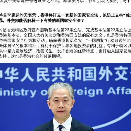
恢复中美禁毒合作进展来之不易。希望美方以工作组启动为契机，与中
特首李家超昨天表示，香港将订立一套新的国家安全法，以防止支持“独
罪。外交部能否解释一下有关的新国家安全法？
的是香港特区政府宣布启动基本法第23条立法。完成基本法第23条立法
香港基本法、全国人大有关决定和香港国安法的应有之义，也是香港特
危害国家安全行为和活动，确保香港长治久安、“一国两制”行稳致远的迫
全体居民的根本福祉，有利于保护世界各地投资者的利益，有利于特区
集中精力发展经济、改善民生，发挥香港的优势特点，更好融入国家发
支持，这也是香港社会的普遍期望。