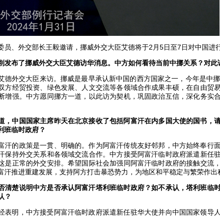
委员、外交部长王毅邀请，挪威外交大臣艾德将于2月5日至7日对中国进
刚发布了挪威外交大臣艾德访华消息。中方如何看待当前中挪关系？对此
艾德外交大臣来访。挪威是最早承认新中国的西方国家之一，今年是中挪
双方经贸投资、绿色发展、人文交流等各领域合作成果丰硕，在自由贸
断增强。中方愿同挪方一道，以此访为契机，巩固政治互信，深化务实
道，中国国家主席昨天在北京接收了包括阿富汗在内多国大使的国书，
利班临时政府？
富汗的政策是一贯、明确的。作为阿富汗传统友好邻邦，中方始终奉行
汗保持外交关系和各领域交流合作。中方接受阿富汗临时政府派遣新任
这是正常的外交安排。希望国际社会加强同阿富汗临时政府的接触交流
富汗推进重建发展，支持阿方打击暴恐势力，为地区和平稳定与繁荣作出
否清楚说明中方是否承认阿富汗塔利班临时政府？如不承认，塔利班临
认？
经表明，中方接受阿富汗临时政府派遣新任驻华大使并向中国国家领导