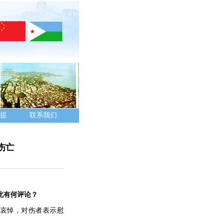
提
联系我们
伤亡
此有何评论？
哀悼，对伤者表示慰