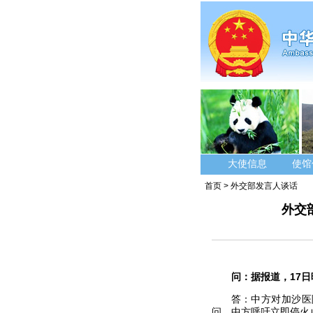
大使信息
使馆
首页
>
外交部发言人谈话
外交
问：据报道，17
答：中方对加沙医
问。中方呼吁立即停火