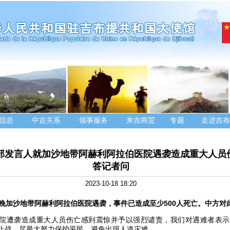
信息
中吉关系
领事服务
来吉商贸
专题
走进吉布
部发言人就加沙地带阿赫利阿拉伯医院遇袭造成重大人员
答记者问
2023-10-18 18:20
日晚加沙地带阿赫利阿拉伯医院遇袭，事件已造成至少500人死亡。中方对
院遭袭造成重大人员伤亡感到震惊并予以强烈谴责，我们对遇难者表示
止战，尽最大努力保护平民，避免出现人道灾难。