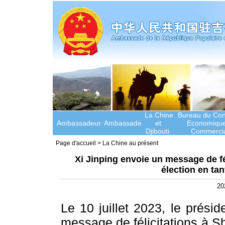
La Chine
Bureau du Cons
Ambassadeur
Ambassade
et
Economique
Djibouti
Commercia
Page d'accueil
>
La Chine au présent
Xi Jinping envoie un message de fé
élection en ta
20
Le 10 juillet 2023, le prési
message de félicitations à S