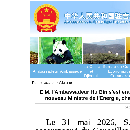
La Chine
Bureau du Cons
Ambassadeur
Ambassade
et
Economique
Djibouti
Commercia
Page d'accueil
>
A la une
E.M. l'Ambassadeur Hu Bin s'est e
nouveau Ministre de l'Energie, ch
20
Le 31 mai 2026, S.