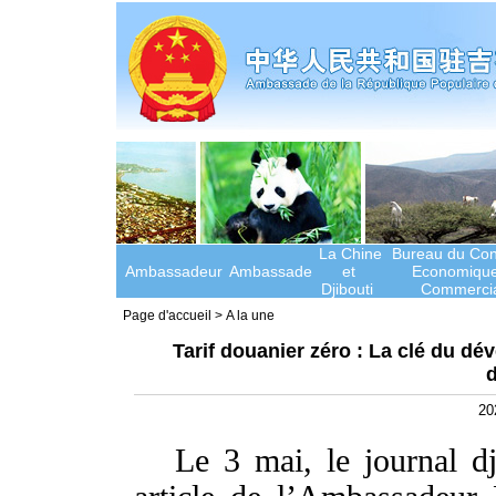
La Chine
Bureau du Cons
Ambassadeur
Ambassade
et
Economique
Djibouti
Commercia
Page d'accueil
>
A la une
Tarif douanier zéro : La clé du d
d
20
Le 3 mai, le journal d