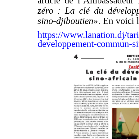
article de l’
A
mbassadeur 
zéro : La clé du dévelop
sino-djiboutien
». En voici l
https://www.lanation.dj/tar
developpement-commun-sino