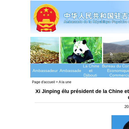
La Chine
Bureau du Cons
Ambassadeur
Ambassade
et
Economique
Djibouti
Commercia
Page d'accueil
>
A la une
Xi Jinping élu président de la Chine e
20