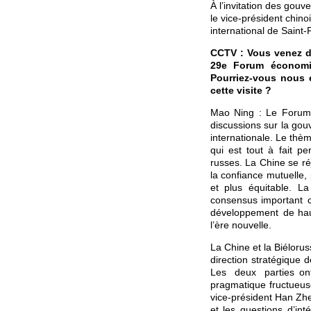
À l’invitation des gou
le vice-président chin
international de Saint-
CCTV : Vous venez d
29e Forum économiqu
Pourriez-vous nous e
cette visite ?
Mao Ning : Le Forum 
discussions sur la go
internationale. Le thè
qui est tout à fait p
russes. La Chine se réj
la confiance mutuelle,
et plus équitable. L
consensus important c
développement de haut
l’ère nouvelle.
La Chine et la Biéloru
direction stratégique 
Les deux parties on
pragmatique fructueuse
vice-président Han Zhe
et les questions d’int