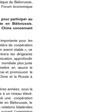
ique de Biélorussie,
29e Forum économique
pour participer au
te en Biélorussie.
a Chine concernant
importante pour les
tière de coopération
n avenir stable », ce
trera les dirigeants
nication, approfondir
e mondiale plus juste
 mettre en œuvre le
mai et promouvoir le
Chine et la Russie à
ières années, sous la
es à un niveau élevé.
né une coopération
e en Biélorussie, le
relations bilatérales
suivant l’orientation