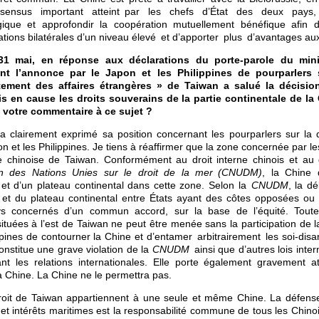
sensus important atteint par les chefs d’État des deux pays,
gique et approfondir la coopération mutuellement bénéfique afin 
lations bilatérales d’un niveau élevé et d’apporter plus d’avantages au
1 mai, en réponse aux déclarations du porte-parole du minis
nt l’annonce par le Japon et les Philippines de pourparlers s
rtement des affaires étrangères » de Taiwan a salué la décisi
is en cause les droits souverains de la partie continentale de la
 votre commentaire à ce sujet ?
 clairement exprimé sa position concernant les pourparlers sur la d
n et les Philippines. Je tiens à réaffirmer que la zone concernée par l
île chinoise de Taiwan. Conformément au droit interne chinois et au d
on des Nations Unies sur le droit de la mer (CNUDM)
, la Chine 
et d’un plateau continental dans cette zone. Selon la
CNUDM
, la dé
et du plateau continental entre États ayant des côtes opposées ou 
ys concernés d’un commun accord, sur la base de l’équité. Toute
situées à l’est de Taiwan ne peut être menée sans la participation de l
pines de contourner la Chine et d’entamer arbitrairement les soi-disa
onstitue une grave violation de la
CNUDM
ainsi que d’autres lois inte
nt les relations internationales. Elle porte également gravement at
la Chine. La Chine ne le permettra pas.
roit de Taiwan appartiennent à une seule et même Chine. La défense
s et intérêts maritimes est la responsabilité commune de tous les Chin