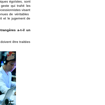
tiques égoïstes, sont
geste qui trahit les
écessionnistes visant
venues de véritables
oit et le jugement de
trangères a-t-il un
doivent être traitées