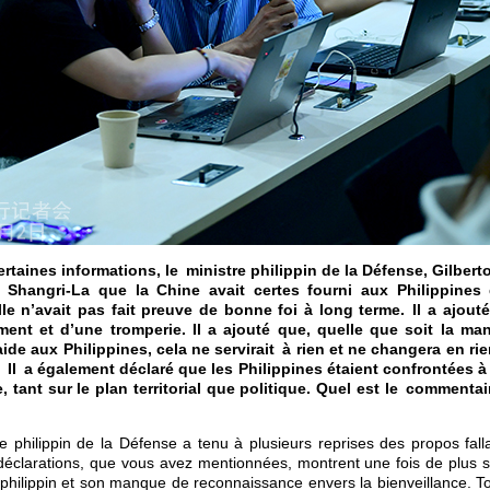
ertaines informations, le ministre philippin de la Défense, Gilber
 Shangri-La que la Chine avait certes fourni aux Philippines
le n’avait pas fait preuve de bonne foi à long terme. Il a ajouté 
ment et d’une tromperie. Il a ajouté que, quelle que soit la ma
aide aux Philippines, cela ne servirait à rien et ne changera en r
. Il a également déclaré que les Philippines étaient confrontées
e, tant sur le plan territorial que politique. Quel est le commenta
 philippin de la Défense a tenu à plusieurs reprises des propos fall
déclarations, que vous avez mentionnées, montrent une fois de plus s
 philippin et son manque de reconnaissance envers la bienveillance. Tou