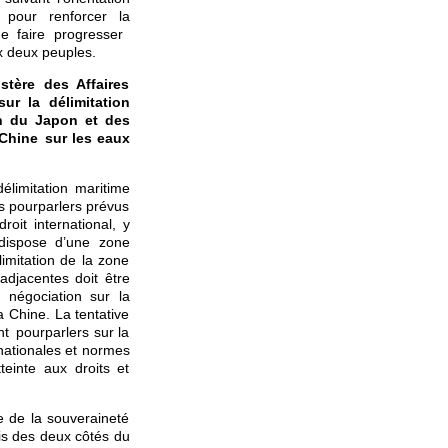
 pour renforcer la
de faire progresser
x deux peuples.
tère des Affaires
ur la délimitation
on du Japon et des
 Chine sur les eaux
élimitation maritime
es pourparlers prévus
roit international, y
dispose d’une zone
limitation de la zone
adjacentes doit être
 négociation sur la
a Chine. La tentative
nt pourparlers sur la
rnationales et normes
teinte aux droits et
 de la souveraineté
ois des deux côtés du