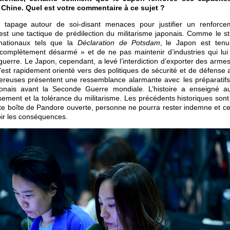
a Chine. Quel est votre commentaire à ce sujet ?
tapage autour de soi-disant menaces pour justifier un renforceme
est une tactique de prédilection du militarisme japonais. Comme le st
rnationaux tels que la
Déclaration de Potsdam
, le Japon est tenu
« complètement désarmé » et de ne pas maintenir d’industries qui lui
uerre. Le Japon, cependant, a levé l’interdiction d’exporter des arme
t s’est rapidement orienté vers des politiques de sécurité et de défense 
euses présentent une ressemblance alarmante avec les préparatifs 
aponais avant la Seconde Guerre mondiale. L’histoire a enseigné
sement et la tolérance du militarisme. Les précédents historiques son
te boîte de Pandore ouverte, personne ne pourra rester indemne et ceu
ubir les conséquences.