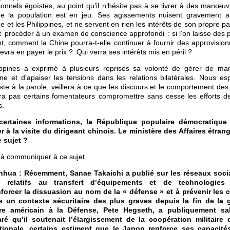
onnels égoïstes, au point qu’il n’hésite pas à se livrer à des manœu
de la population est en jeu. Ses agissements nuisent gravement au
e et les Philippines, et ne servent en rien les intérêts de son propre p
oit procéder à un examen de conscience approfondi : si l’on laisse de
ent, comment la Chine pourra-t-elle continuer à fournir des approvisio
evra en payer le prix ? Qui verra ses intérêts mis en péril ?
ippines a exprimé à plusieurs reprises sa volonté de gérer de man
ne et d’apaiser les tensions dans les relations bilatérales. Nous es
geste à la parole, veillera à ce que les discours et le comportement de
era pas certains fomentateurs compromettre sans cesse les efforts d
s.
certaines informations, la République populaire démocratiqu
r à la visite du dirigeant chinois. Le ministère des Affaires étrang
 sujet ?
n à communiquer à ce sujet.
hua : Récemment, Sanae Takaichi a publié sur les réseaux socia
s relatifs au transfert d’équipements et de technologie
forcer la dissuasion au nom de la « défense » et à prévenir les co
s un contexte sécuritaire des plus graves depuis la fin de la 
aire américain à la Défense, Pete Hegseth, a publiquement salu
ré qu’il soutenait l’élargissement de la coopération militaire
ionale, certains estiment que le Japon renforce ses capacit