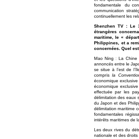
fondamentale du con
communication straté
continuellement les re
Shenzhen TV : Le 3
étrangères concerna
maritime, le « dépa
Philippines, et a rem
concernées. Quel est
Mao Ning : La Chine a
annoncés entre le Japo
se situe à l’est de l’
compris
la Conventi
économique exclusive 
économique exclusive 
effectuée par les pa
délimitation des eaux 
du Japon et des Philip
délimitation maritime c
fondamentales régissa
intérêts maritimes de 
Les deux rives du dét
nationale et des droit