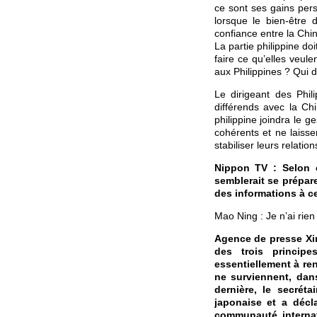
ce sont ses gains pers
lorsque le bien-être 
confiance entre la Chin
La partie philippine d
faire ce qu’elles veul
aux Philippines ? Qui d
Le dirigeant des Phil
différends avec la Chi
philippine joindra le 
cohérents et ne laiss
stabiliser leurs relation
Nippon TV : Selon 
semblerait se prépare
des informations à ce
Mao Ning : Je n’ai rie
Agence de presse Xin
des trois principe
essentiellement à ren
ne surviennent, dan
dernière, le secrét
japonaise et a décla
communauté internat