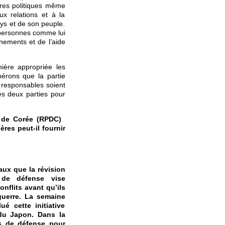
vres politiques même
x relations et à la
ays et de son peuple.
s personnes comme lui
nnements et de l’aide
ière appropriée les
pérons que la partie
s responsables soient
es deux parties pour
e de Corée (RPDC)
ères peut-il fournir
ux que la révision
s de défense vise
nflits avant qu’ils
guerre. La semaine
é cette initiative
 du Japon. Dans la
és de défense pour