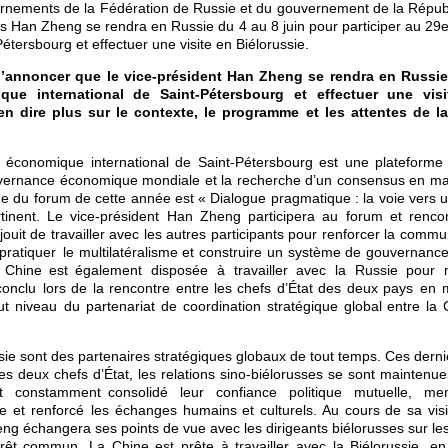
vernements de la Fédération de Russie et du gouvernement de la Républ
ois Han Zheng se rendra en Russie du 4 au 8 juin pour participer au 
Pétersbourg et effectuer une visite en Biélorussie.
’annoncer que le vice-président Han Zheng se rendra en Russie 
e international de Saint-Pétersbourg et effectuer une visi
n dire plus sur le contexte, le programme et les attentes de l
économique international de Saint-Pétersbourg est une plateforme 
uvernance économique mondiale et la recherche d’un consensus en ma
me du forum de cette année est « Dialogue pragmatique : la voie vers u
ertinent. Le vice-président Han Zheng participera au forum et rencon
ouit de travailler avec les autres participants pour renforcer la commu
 pratiquer le multilatéralisme et construire un système de gouvernanc
a Chine est également disposée à travailler avec la Russie pour
onclu lors de la rencontre entre les chefs d’État des deux pays en 
 niveau du partenariat de coordination stratégique global entre la 
ssie sont des partenaires stratégiques globaux de tout temps. Ces dern
des deux chefs d’État, les relations sino-biélorusses se sont maintenu
t constamment consolidé leur confiance politique mutuelle, me
 et renforcé les échanges humains et culturels. Au cours de sa visit
ng échangera ses points de vue avec les dirigeants biélorusses sur les 
érêt commun. La Chine est prête à travailler avec la Biélorussie, en 