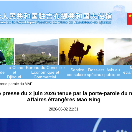
La Chine
Bureau du Conseiller
M
Service
Dossiers
Avis au
de
et
Economique et
étra
consulaire
spéciaux
publique
Djibouti
Commercial
porte-parole du MAE
presse du 2 juin 2026 tenue par la porte-parole du 
Affaires étrangères Mao Ning
2026-06-02 21:31